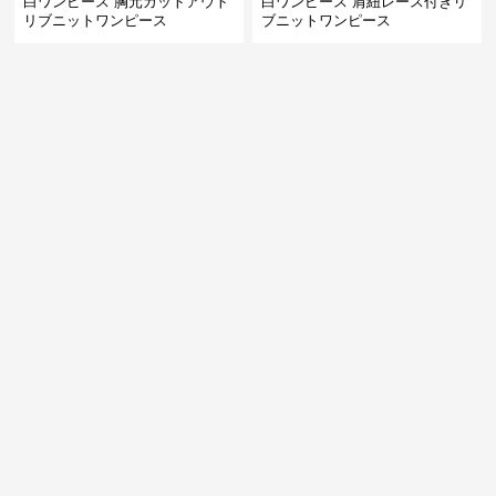
白ワンピース 胸元カットアウト
白ワンピース 肩紐レース付きリ
リブニットワンピース
ブニットワンピース