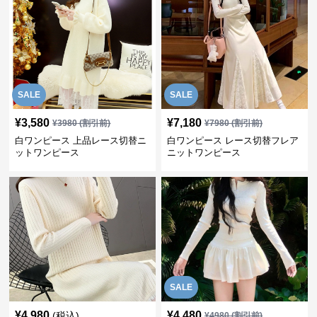
SALE
SALE
¥
3,580
¥
7,180
¥
3980
(割引前)
¥
7980
(割引前)
白ワンピース 上品レース切替ニ
白ワンピース レース切替フレア
ットワンピース
ニットワンピース
SALE
¥
4,980
¥
4,480
(税込)
¥
4980
(割引前)