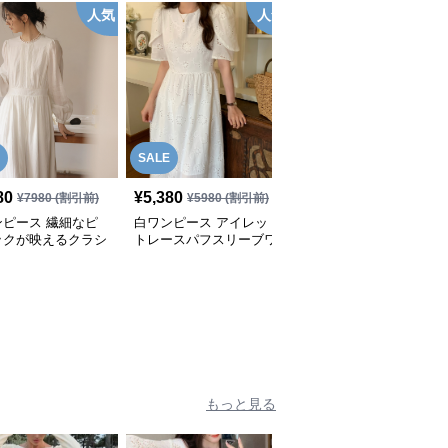
人気
人気
人
SALE
80
¥
5,380
¥
7,980
(税込)
¥
7980
(割引前)
¥
5980
(割引前)
ンピース 繊細なピ
白ワンピース アイレッ
白ワンピース ボリュー
ックが映えるクラシ
トレースパフスリーブワ
ムスリーブ・ティアード
長袖マキシワンピー
ンピース
マキシワンピース
もっと見る