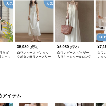
人気
人気
SALE
¥
5,980
¥
5,980
¥
7,1
(税込)
(税込)
付きダ
白ワンピース ピンタッ
白ワンピース ギャザー
白ワ
袖シャツ
クボタン飾りノースリー
入りキャミソールロング
ンタ
ス
ブマキシワンピース
ワンピース
カル
ス
めアイテム