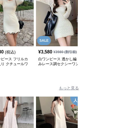
SALE
80
¥
3,580
¥
4,300
(税込)
(税込)
¥
3980
(割引前)
ンピース フリルカ
白ワンピース 透かし編
白ワンピース リブ編み
入り クチュールワ
みレース調セクシーワン
フレアシルエットミモレ
ース
ピース
ワンピース
もっと見る
人気
人