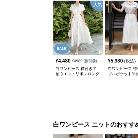
人気
SALE
¥
4,480
¥
5,980
(税込)
¥
4980
(割引前)
白ワンピース 襟付き半
白ワンピース 襟
袖ウエストリボンロング
ブルポケット半
ワンピース
ロングワンピー
白ワンピース
ニット
のおすす