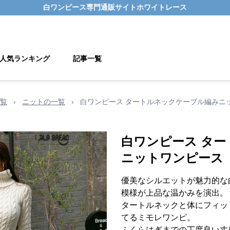
白ワンピース
専門通販サイト
ホワイトレース
人気ランキング
記事一覧
覧
›
ニットの一覧
›
白ワンピース タートルネックケーブル編みニ
白ワンピース タ
ニットワンピース
優美なシルエットが魅力的な
模様が上品な温かみを演出。
タートルネックと体にフィッ
てるミモレワンピ。
ふくらはぎまでの丁度良い丈