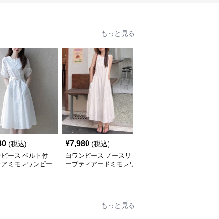
もっと見る
80
¥
7,980
¥
4,980
(税込)
(税込)
(税込)
ンピース ベルト付
白ワンピース ノースリ
白ワンピース シアーレ
レアミモレワンピー
ーブティアードミモレワ
ース切替オフショルダー
ンピース
ミモレワンピース
もっと見る