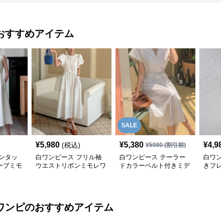
おすすめアイテム
SALE
¥
5,980
¥
5,380
¥
4,9
(税込)
¥
5980
(割引前)
ンタッ
白ワンピース フリル袖
白ワンピース テーラー
白ワ
ーブミモ
ウエストリボンミモレワ
ドカラーベルト付きミデ
きフ
ンピース
ィ丈シャツワンピース
ス
ワンピ
のおすすめアイテム