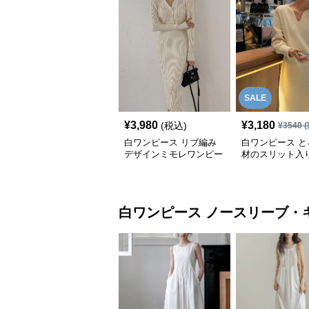
SALE
¥
3,980
¥
3,180
(税込)
¥
3540
(
白ワンピース リブ編み
白ワンピース と
デザインミモレワンピー
材のスリット入
ス
クスワンピース
白ワンピース
ノースリーブ・