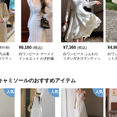
¥
6,160
¥
7,360
¥
4,9
(税込)
(税込)
割引前)
ろみ素
白ワンピース マーメイ
白ワンピース ふんわり
白ワ
りリラッ
ドシルエット かぎ針編
リボン付きロマンティッ
ット
みロングワンピース
クワンピース
ンピ
キャミソール
のおすすめアイテム
人気
人気
人気