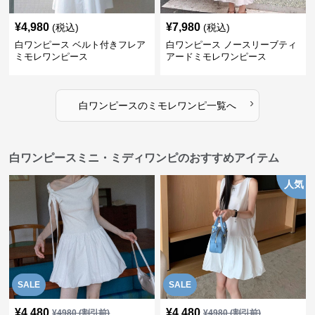
¥
4,980
¥
7,980
(税込)
(税込)
白ワンピース ベルト付きフレア
白ワンピース ノースリーブティ
ミモレワンピース
アードミモレワンピース
›
白ワンピース
の
ミモレワンピ
一覧へ
白ワンピースミニ・ミディワンピのおすすめアイテム
人気
SALE
SALE
¥
4,480
¥
4,480
¥
4980
(割引前)
¥
4980
(割引前)