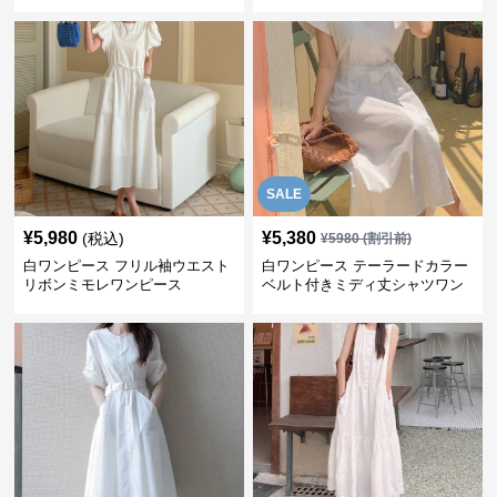
SALE
¥
5,980
¥
5,380
(税込)
¥
5980
(割引前)
白ワンピース フリル袖ウエスト
白ワンピース テーラードカラー
リボンミモレワンピース
ベルト付きミディ丈シャツワン
ピース