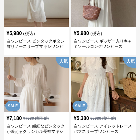
¥
5,980
¥
5,980
(税込)
(税込)
白ワンピース ピンタックボタン
白ワンピース ギャザー入りキャ
飾りノースリーブマキシワンピ
ミソールロングワンピース
ース
人気
人気
SALE
SALE
¥
7,180
¥
5,380
¥
7980
(割引前)
¥
5980
(割引前)
白ワンピース 繊細なピンタック
白ワンピース アイレットレース
が映えるクラシカル長袖マキシ
パフスリーブワンピース
ワンピース