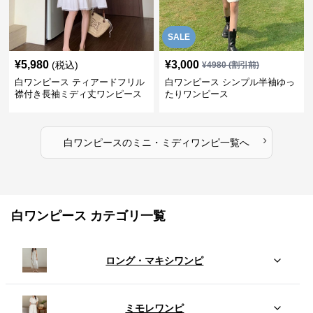
SALE
¥
5,980
¥
3,000
(税込)
¥
4980
(割引前)
白ワンピース ティアードフリル
白ワンピース シンプル半袖ゆっ
襟付き長袖ミディ丈ワンピース
たりワンピース
›
白ワンピース
の
ミニ・ミディワンピ
一覧へ
白ワンピース カテゴリ一覧
ロング・マキシワンピ
ミモレワンピ