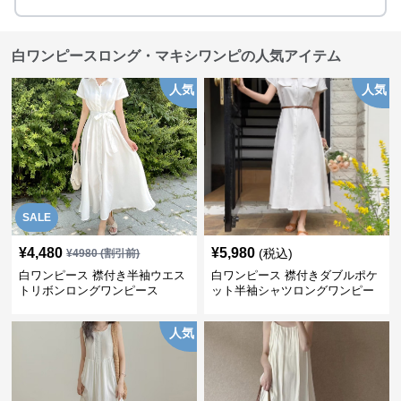
白ワンピースロング・マキシワンピの人気アイテム
人気
人気
SALE
¥
4,480
¥
5,980
(税込)
¥
4980
(割引前)
白ワンピース 襟付き半袖ウエス
白ワンピース 襟付きダブルポケ
トリボンロングワンピース
ット半袖シャツロングワンピー
ス
人気