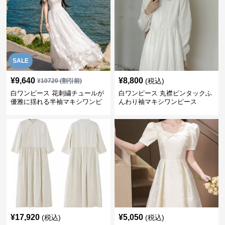
SALE
¥
9,640
¥
8,800
(税込)
¥
10720
(割引前)
白ワンピース 花刺繍チュールが
白ワンピース 丸襟ピンタックふ
優雅に揺れる半袖マキシワンピ
んわり袖マキシワンピース
ース
¥
17,920
¥
5,050
(税込)
(税込)