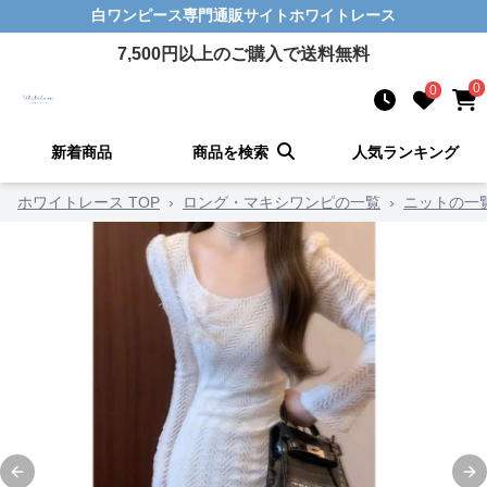
白ワンピース
専門通販サイト
ホワイトレース
7,500
円以上のご購入で送料無料
0
0
新着商品
商品を検索
人気ランキング
ホワイトレース TOP
›
ロング・マキシワンピの一覧
›
ニットの一
Previous slide
Ne