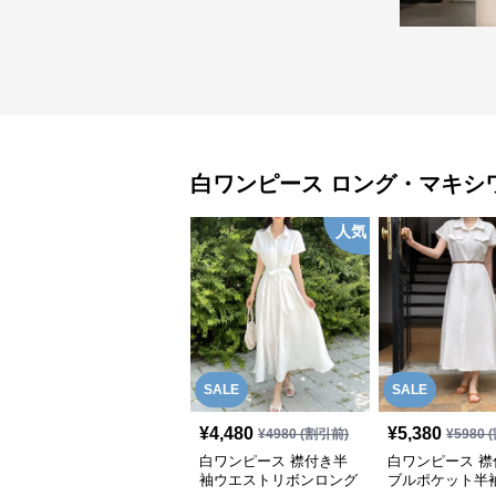
白ワンピース
ロング・マキシ
人気
SALE
SALE
¥
4,480
¥
5,380
¥
4980
(割引前)
¥
5980
(
白ワンピース 襟付き半
白ワンピース 襟
袖ウエストリボンロング
ブルポケット半