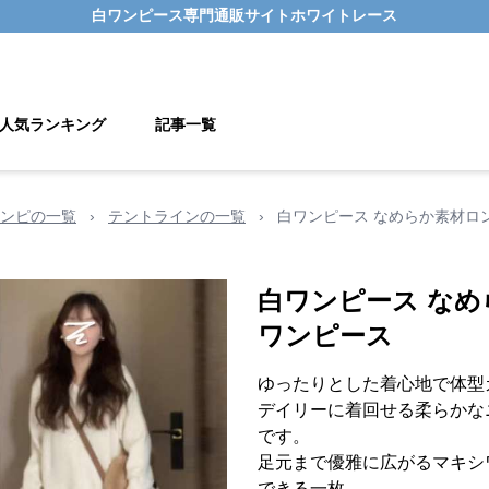
白ワンピース
専門通販サイト
ホワイトレース
人気ランキング
記事一覧
ンピの一覧
›
テントラインの一覧
›
白ワンピース なめらか素材ロ
白ワンピース な
ワンピース
ゆったりとした着心地で体型
デイリーに着回せる柔らかな
です。
足元まで優雅に広がるマキシ
できる一枚。