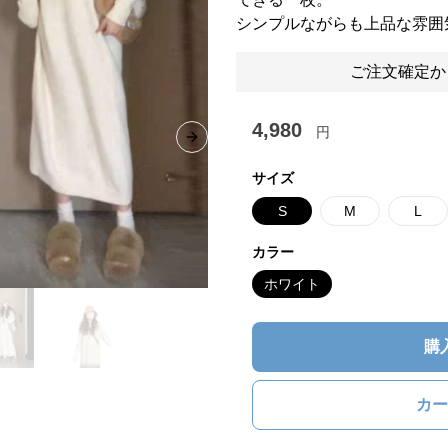
シンプルながらも上品な雰囲
ご注文確定か
4,980
円
Next slide
サイズ
S
M
L
カラー
ホワイト
購
カー