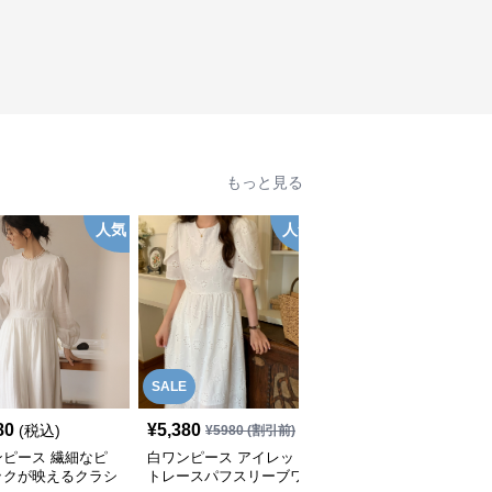
もっと見る
人気
人気
人
SALE
80
¥
5,380
¥
7,980
(税込)
(税込)
¥
5980
(割引前)
ンピース 繊細なピ
白ワンピース アイレッ
白ワンピース ボリュー
ックが映えるクラシ
トレースパフスリーブワ
ムスリーブ・ティアード