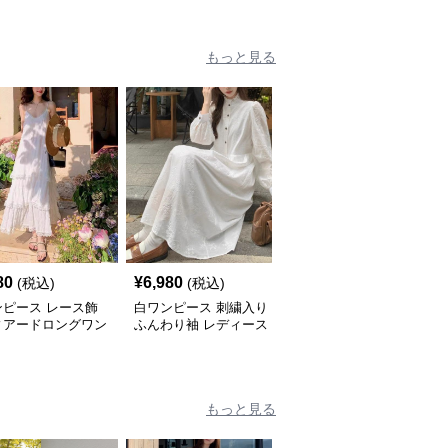
もっと見る
80
¥
6,980
¥
6,980
(税込)
(税込)
(税込)
ンピース レース飾
白ワンピース 刺繍入り
白ワンピース シアー素
ィアードロングワン
ふんわり袖 レディース
材ウエストマーク ギャ
ス
ワンピース
ザーワンピース
もっと見る