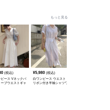
長袖マキシワンピー
ンピース
マキシワンピース
もっと見る
SALE
80
¥
5,980
¥
5,380
(税込)
(税込)
¥
5980
(割引前)
ピース Vネックパ
白ワンピース ウエスト
白ワンピース ストライ
リーブウエストギャ
リボン付き半袖シャツワ
プ柄ウエストシェイプシ
ロングシャツワンピ
ンピース
ャツロングワンピース