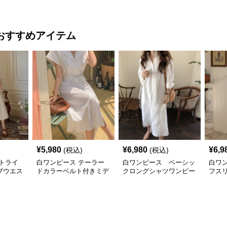
ス
ブマキシワンピース
ワンピース
カル
ス
おすすめアイテム
¥
5,980
¥
6,980
¥
6,9
(税込)
(税込)
トライ
白ワンピース テーラー
白ワンピース ベーシッ
白ワン
ブウエス
ドカラーベルト付きミデ
クロングシャツワンピー
フス
グワンピ
ィ丈シャツワンピース
ス
ザー