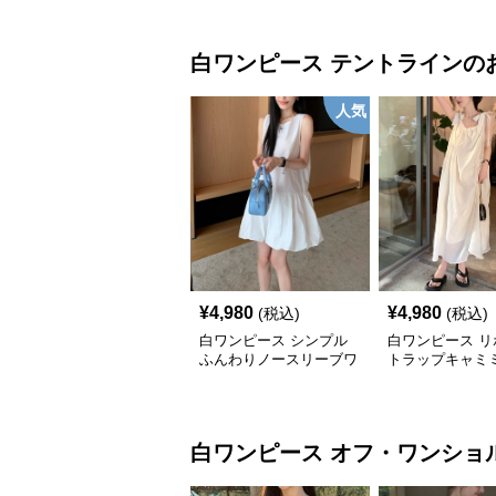
白ワンピース
テントライン
の
人気
¥
4,980
¥
4,980
(税込)
(税込)
白ワンピース シンプル
白ワンピース リ
ふんわりノースリーブワ
トラップキャミ
ンピース
ンピース
白ワンピース
オフ・ワンショ