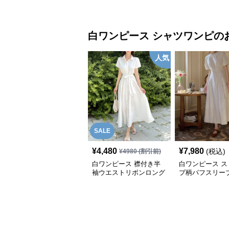
ワンピース
ロングワンピー
白ワンピース
シャツワンピ
の
人気
SALE
¥
4,480
¥
7,980
(税込)
¥
4980
(割引前)
白ワンピース 襟付き半
白ワンピース ス
袖ウエストリボンロング
プ柄パフスリー
ワンピース
トシェイプロン
ース