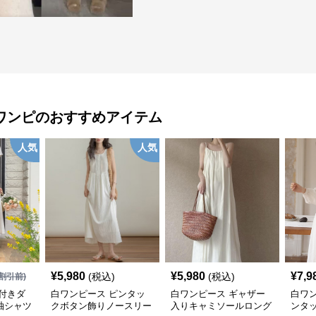
ワンピ
のおすすめアイテム
人気
人気
¥
5,980
¥
5,980
¥
7,9
(税込)
(税込)
割引前)
付きダ
白ワンピース ピンタッ
白ワンピース ギャザー
白ワ
袖シャツ
クボタン飾りノースリー
入りキャミソールロング
ンタ