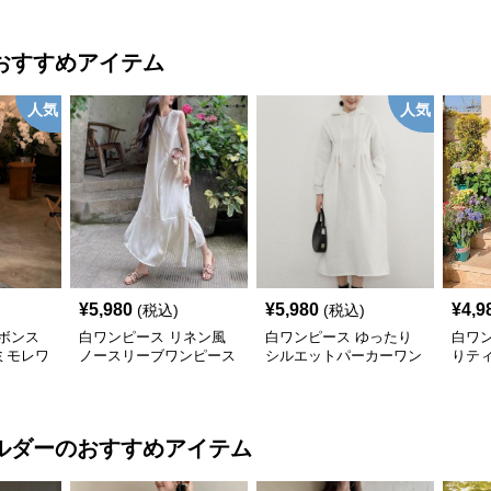
おすすめアイテム
人気
人気
¥
5,980
¥
5,980
¥
4,9
(税込)
(税込)
ボンス
白ワンピース リネン風
白ワンピース ゆったり
白ワ
ミモレワ
ノースリーブワンピース
シルエットパーカーワン
りテ
ピース
ピー
ルダー
のおすすめアイテム