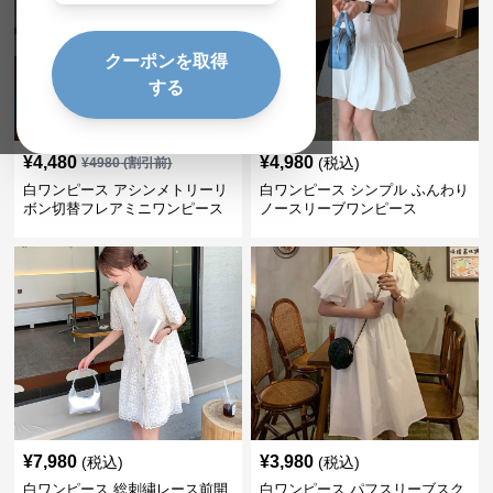
クーポンを取得
する
SALE
¥
4,480
¥
4,980
(税込)
¥
4980
(割引前)
白ワンピース アシンメトリーリ
白ワンピース シンプル ふんわり
ボン切替フレアミニワンピース
ノースリーブワンピース
¥
7,980
¥
3,980
(税込)
(税込)
白ワンピース 総刺繍レース前開
白ワンピース パフスリーブスク