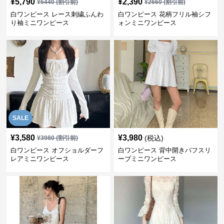
¥
5,790
¥
2,390
¥
6440
(割引前)
¥
2660
(割引前)
白ワンピース レース刺繍ふんわ
白ワンピース 花柄フリル袖シフ
り袖ミニワンピース
ォンミニワンピース
SALE
¥
3,580
¥
3,980
(税込)
¥
3980
(割引前)
白ワンピース オフショルダーフ
白ワンピース 背中開きパフスリ
レアミニワンピース
ーブミニワンピース