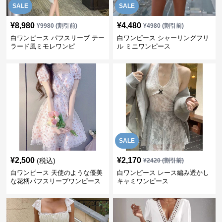
SALE
SALE
¥
8,980
¥
4,480
¥
9980
(割引前)
¥
4980
(割引前)
白ワンピース パフスリーブ テー
白ワンピース シャーリングフリ
ラード風ミモレワンピ
ル ミニワンピース
SALE
¥
2,500
¥
2,170
(税込)
¥
2420
(割引前)
白ワンピース 天使のような優美
白ワンピース レース編み透かし
な花柄パフスリーブワンピース
キャミワンピース