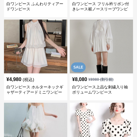
白ワンピース ふんわりティアー
白ワンピース フリル衿リボン付
ドワンピース
きレース裾ノースリーブワンピ
ース
SALE
¥
4,980
¥
8,080
(税込)
¥
8980
(割引前)
白ワンピース ホルターネックギ
白ワンピース上品な刺繍入り袖
ャザーティアードミニワンピー
ボリュームワンピース
ス