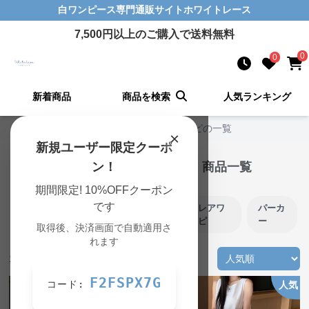
白ワンピース
専門通販サイト
ホワイトレース
7,500
円以上のご購入で送料無料
0
0
新着商品
商品を検索
人気ランキング
ホワイトレース TOP
›
ミニ・ミディワンピの一覧
×
新規ユーザー限定クーポ
ミニ・ミディワンピ 白ワンピース 商品一覧
ン！
期間限定! 10%OFFクーポン
です
デー
骨格ウェ
レー
フレアワ
パーカ
ト
ーブ
ス
ンピ
ー
取得後、決済画面で自動適用さ
れます
174
件の商品が見つかりました
F2FSPX7G
コード:
人気