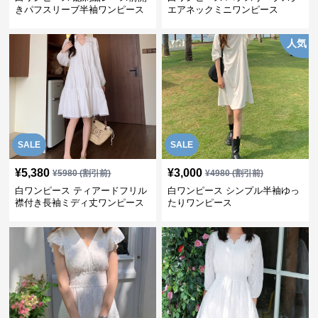
きパフスリーブ半袖ワンピース
エアネックミニワンピース
人気
SALE
SALE
¥
5,380
¥
3,000
¥
5980
(割引前)
¥
4980
(割引前)
白ワンピース ティアードフリル
白ワンピース シンプル半袖ゆっ
襟付き長袖ミディ丈ワンピース
たりワンピース