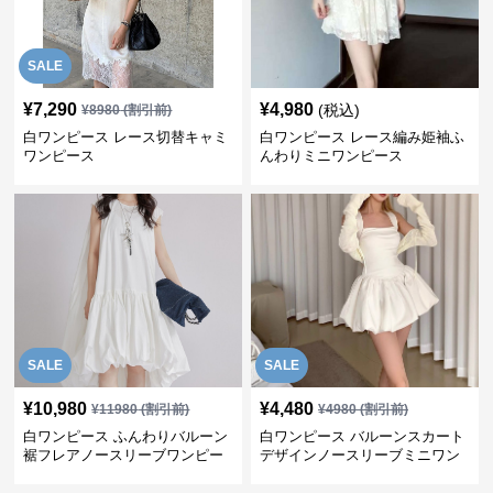
SALE
¥
7,290
¥
4,980
(税込)
¥
8980
(割引前)
白ワンピース レース切替キャミ
白ワンピース レース編み姫袖ふ
ワンピース
んわりミニワンピース
SALE
SALE
¥
10,980
¥
4,480
¥
11980
(割引前)
¥
4980
(割引前)
白ワンピース ふんわりバルーン
白ワンピース バルーンスカート
裾フレアノースリーブワンピー
デザインノースリーブミニワン
ス
ピース