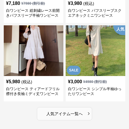
¥
7,180
¥
3,980
(税込)
¥
7980
(割引前)
白ワンピース 総刺繍レース前開
白ワンピース パフスリーブスク
きパフスリーブ半袖ワンピース
エアネックミニワンピース
人気
SALE
¥
5,980
¥
3,000
(税込)
¥
4980
(割引前)
白ワンピース ティアードフリル
白ワンピース シンプル半袖ゆっ
襟付き長袖ミディ丈ワンピース
たりワンピース
›
人気アイテム一覧へ