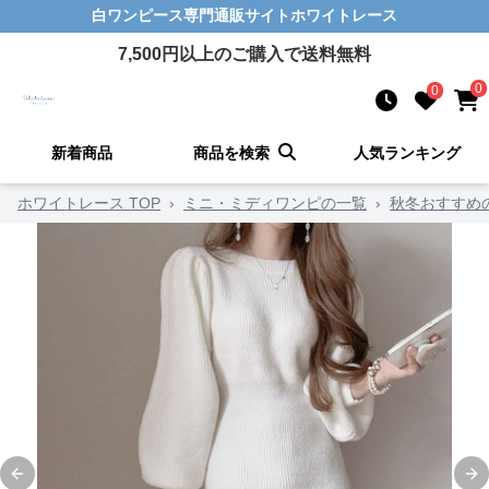
白ワンピース
専門通販サイト
ホワイトレース
7,500
円以上のご購入で送料無料
0
0
新着商品
商品を検索
人気ランキング
ホワイトレース TOP
›
ミニ・ミディワンピの一覧
›
秋冬おすすめ
Previous slide
Ne