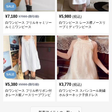
SALE
¥
7,180
¥
5,980
(税込)
¥
7980
(割引前)
白ワンピース フリルキャミソー
白ワンピース レース襟ノースリ
ルミニワンピース
ーブミディワンピース
SALE
¥
5,380
¥
3,770
(税込)
¥
5980
(割引前)
白ワンピース フリル衿リボン付
白ワンピース スパンコール刺繍
きレース裾ノースリーブワンピ
ホルターネック子供ドレス
ース
›