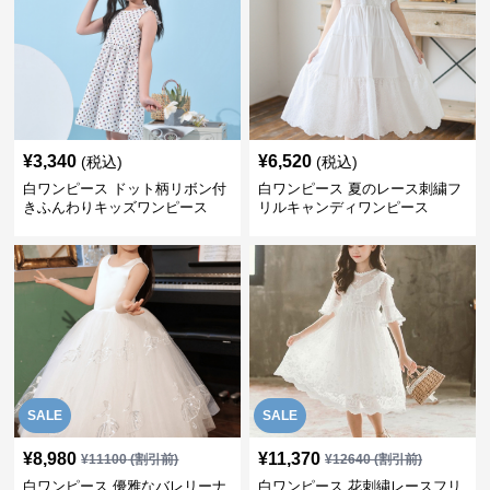
¥
3,340
¥
6,520
(税込)
(税込)
白ワンピース ドット柄リボン付
白ワンピース 夏のレース刺繍フ
きふんわりキッズワンピース
リルキャンディワンピース
SALE
SALE
¥
8,980
¥
11,370
¥
11100
(割引前)
¥
12640
(割引前)
白ワンピース 優雅なバレリーナ
白ワンピース 花刺繍レースフリ