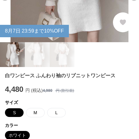
8
月
7
日 23:59まで10%OFF
白ワンピース ふんわり袖のリブニットワンピース
4,480
円 (税込)
4,980
円 (割引前)
サイズ
S
M
L
カラー
ホワイト