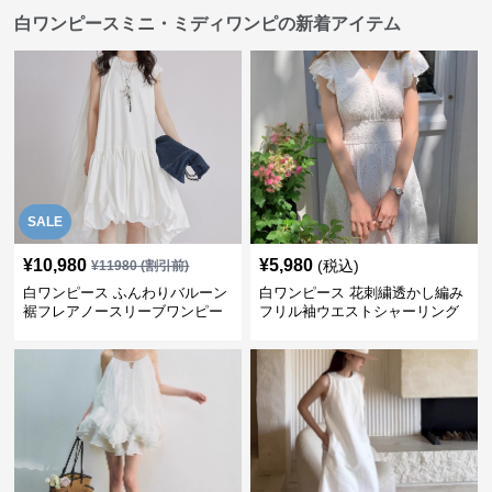
白ワンピースミニ・ミディワンピの新着アイテム
SALE
¥
10,980
¥
5,980
(税込)
¥
11980
(割引前)
白ワンピース ふんわりバルーン
白ワンピース 花刺繍透かし編み
裾フレアノースリーブワンピー
フリル袖ウエストシャーリング
ス
ワンピース