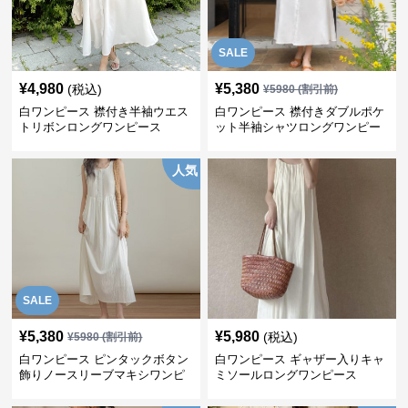
SALE
¥
4,980
¥
5,380
(税込)
¥
5980
(割引前)
白ワンピース 襟付き半袖ウエス
白ワンピース 襟付きダブルポケ
トリボンロングワンピース
ット半袖シャツロングワンピー
ス
人気
SALE
¥
5,380
¥
5,980
(税込)
¥
5980
(割引前)
白ワンピース ピンタックボタン
白ワンピース ギャザー入りキャ
飾りノースリーブマキシワンピ
ミソールロングワンピース
ース