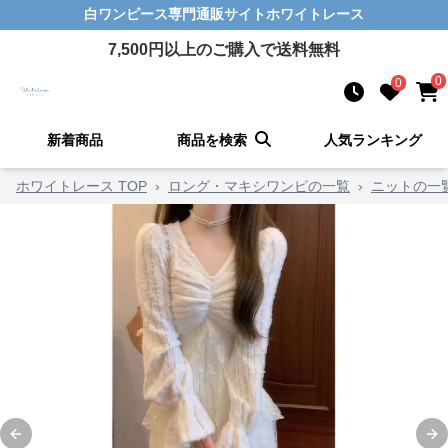
白ワンピース
専門通販サイト
ホワイトレース
7,500
円以上のご購入で送料無料
0
0
新着商品
商品を検索
人気ランキング
ホワイトレース TOP
›
ロング・マキシワンピの一覧
›
ニットの一
Previous slide
Ne