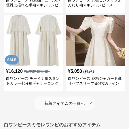
白ワンピース 花刺繍チュールが
白ワンピース 丸襟ピンタックふ
優雅に揺れる半袖マキシワンピ
んわり袖マキシワンピース
ース
SALE
¥
16,120
¥
5,050
(税込)
¥
17920
(割引前)
白ワンピース チャイナ風スタン
白ワンピース 花柄ジャガード織
ドカラー七分袖ギャザーロング
りパフスリーブ優雅なAライン
ワンピース
ワンピース
›
新着アイテムの一覧へ
白ワンピースミモレワンピのおすすめアイテム