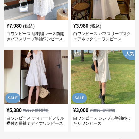
¥
7,980
¥
3,980
(税込)
(税込)
白ワンピース 総刺繍レース前開
白ワンピース パフスリーブスク
きパフスリーブ半袖ワンピース
エアネックミニワンピース
人気
SALE
SALE
¥
5,380
¥
3,000
¥
5980
(割引前)
¥
4980
(割引前)
白ワンピース ティアードフリル
白ワンピース シンプル半袖ゆっ
襟付き長袖ミディ丈ワンピース
たりワンピース