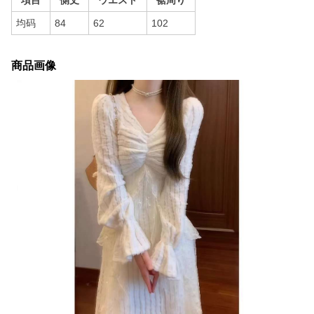
項目
側丈
ウエスト
裾周り
均码
84
62
102
商品画像