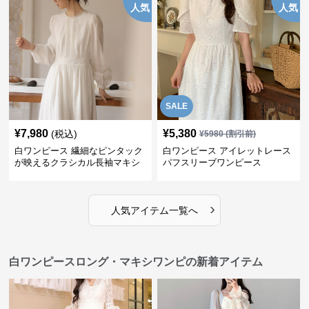
人気
人気
SALE
¥
7,980
¥
5,380
(税込)
¥
5980
(割引前)
白ワンピース 繊細なピンタック
白ワンピース アイレットレース
が映えるクラシカル長袖マキシ
パフスリーブワンピース
ワンピース
›
人気アイテム一覧へ
白ワンピースロング・マキシワンピの新着アイテム