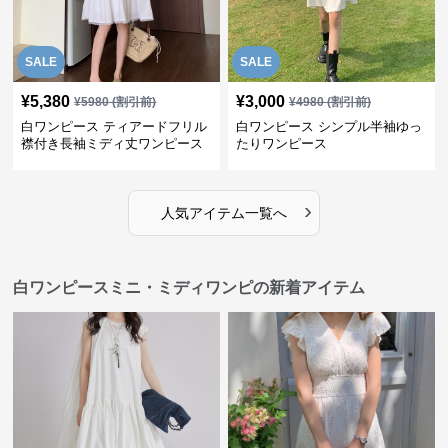
SALE
SALE
¥
5,380
¥
3,000
¥
5980
(割引前)
¥
4980
(割引前)
白ワンピース ティアードフリル
白ワンピース シンプル半袖ゆっ
襟付き長袖ミディ丈ワンピース
たりワンピース
›
人気アイテム一覧へ
白ワンピースミニ・ミディワンピの新着アイテム