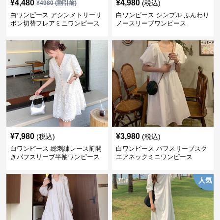
¥
4,480
¥
4,980
(税込)
¥
4980
(割引前)
白ワンピース アシンメトリーリ
白ワンピース シンプル ふんわり
ボン切替フレアミニワンピース
ノースリーブワンピース
¥
7,980
¥
3,980
(税込)
(税込)
白ワンピース 総刺繍レース前開
白ワンピース パフスリーブスク
きパフスリーブ半袖ワンピース
エアネックミニワンピース
人気