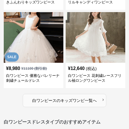
きふんわりキッズワンピース
リルキャンディワンピース
SALE
¥
8,980
¥
12,640
(税込)
¥
11100
(割引前)
白ワンピース 優雅なバレリーナ
白ワンピース 花刺繍レースフリ
刺繍チュールドレス
ル袖ロングワンピース
›
白ワンピース
の
キッズワンピ
一覧へ
白ワンピースドレスタイプのおすすめアイテム