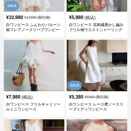
SALE
¥
10,980
¥
5,980
(税込)
¥
11980
(割引前)
白ワンピース ふんわりバルーン
白ワンピース 花刺繍透かし編み
裾フレアノースリーブワンピー
フリル袖ウエストシャーリング
ス
ワンピース
SALE
¥
7,980
¥
5,380
(税込)
¥
5980
(割引前)
白ワンピース フリルキャミソー
白ワンピース レース襟ノースリ
ルミニワンピース
ーブミディワンピース