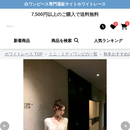
白ワンピース
専門通販サイト
ホワイトレース
7,500
円以上のご購入で送料無料
0
0
新着商品
商品を検索
人気ランキング
ホワイトレース TOP
›
ミニ・ミディワンピの一覧
›
秋冬おすすめ
Previous slide
Ne