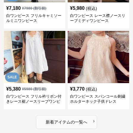
¥
7,180
¥
5,980
(税込)
¥
7980
(割引前)
白ワンピース フリルキャミソー
白ワンピース レース襟ノースリ
ルミニワンピース
ーブミディワンピース
SALE
¥
5,380
¥
3,770
(税込)
¥
5980
(割引前)
白ワンピース フリル衿リボン付
白ワンピース スパンコール刺繍
きレース裾ノースリーブワンピ
ホルターネック子供ドレス
ース
›
新着アイテムの一覧へ