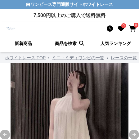
白ワンピース
専門通販サイト
ホワイトレース
7,500
円以上のご購入で送料無料
0
0
新着商品
商品を検索
人気ランキング
ホワイトレース TOP
›
ミニ・ミディワンピの一覧
›
レースの一覧
Previous slide
Ne