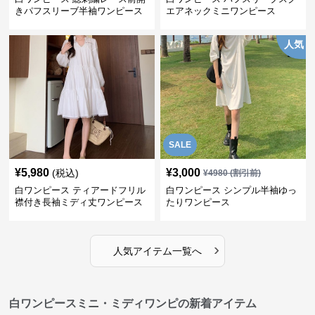
きパフスリーブ半袖ワンピース
エアネックミニワンピース
人気
SALE
¥
5,980
¥
3,000
(税込)
¥
4980
(割引前)
白ワンピース ティアードフリル
白ワンピース シンプル半袖ゆっ
襟付き長袖ミディ丈ワンピース
たりワンピース
›
人気アイテム一覧へ
白ワンピースミニ・ミディワンピの新着アイテム