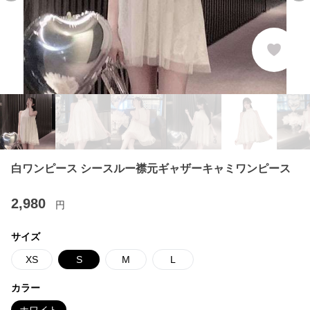
白ワンピース シースルー襟元ギャザーキャミワンピース
2,980
円
サイズ
XS
S
M
L
カラー