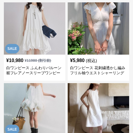
SALE
¥
10,980
¥
5,980
(税込)
¥
11980
(割引前)
白ワンピース ふんわりバルーン
白ワンピース 花刺繍透かし編み
裾フレアノースリーブワンピー
フリル袖ウエストシャーリング
ス
ワンピース
SALE