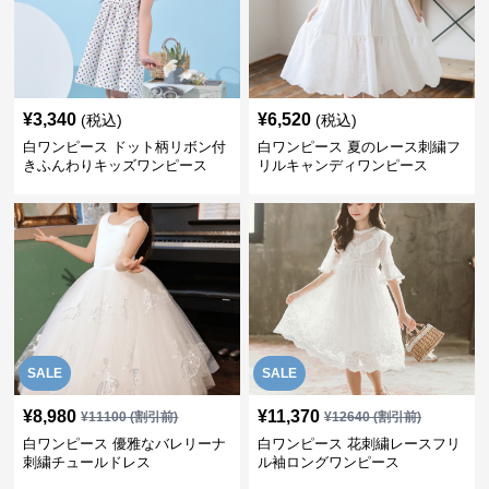
¥
3,340
¥
6,520
(税込)
(税込)
白ワンピース ドット柄リボン付
白ワンピース 夏のレース刺繍フ
きふんわりキッズワンピース
リルキャンディワンピース
SALE
SALE
¥
8,980
¥
11,370
¥
11100
(割引前)
¥
12640
(割引前)
白ワンピース 優雅なバレリーナ
白ワンピース 花刺繍レースフリ
刺繍チュールドレス
ル袖ロングワンピース