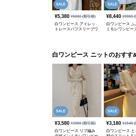
SALE
SALE
¥
5,380
¥
8,440
¥
5980
(割引前)
¥
9980
(
白ワンピース アイレッ
白ワンピース ふ
トレースパフスリーブワ
ミモレワンピー
ンピース
白ワンピース
ニット
のおすす
SALE
SALE
¥
3,580
¥
3,180
¥
3980
(割引前)
¥
3540
(
白ワンピース リブ編み
白ワンピース と
デザインミモレワンピー
材のスリット入