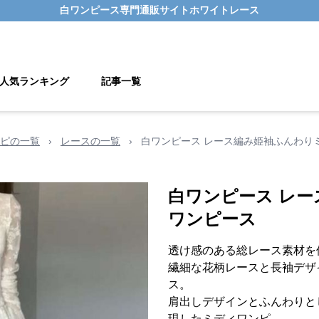
白ワンピース
専門通販サイト
ホワイトレース
人気ランキング
記事一覧
ピの一覧
›
レースの一覧
›
白ワンピース レース編み姫袖ふんわり
白ワンピース レ
ワンピース
透け感のある総レース素材を
繊細な花柄レースと長袖デザ
ス。
肩出しデザインとふんわりと
現したミディワンピ。