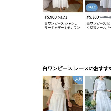
SALE
¥
5,980
¥
5,380
(税込)
¥
5980
(
白ワンピース シャツカ
白ワンピース ピ
ラーギャザーミモレワン
ク切替ノースリ
ピース
レ丈ワンピース
白ワンピース
レース
のおすす
人気