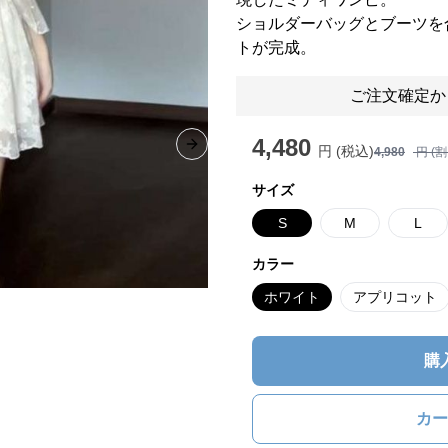
ショルダーバッグとブーツを
トが完成。
ご注文確定か
4,480
円 (税込)
Next slide
4,980
円 (
サイズ
S
M
L
カラー
ホワイト
アプリコット
購
カー