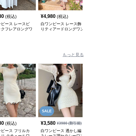
SALE
80
¥
4,980
¥
4,480
(税込)
(税込)
¥
6980
(割引前)
ンピース レースピ
白ワンピース レース飾
白ワンピース なめらか
ックフレアロングワ
りティアードロングワン
シルエット リゾートミ
ース
ピース
モレワンピース
もっと見る
SALE
80
¥
3,580
¥
4,300
(税込)
(税込)
¥
3980
(割引前)
ンピース フリルカ
白ワンピース 透かし編
白ワンピース リブ編み
入り クチュールワ
みレース調セクシーワン
フレアシルエットミモレ