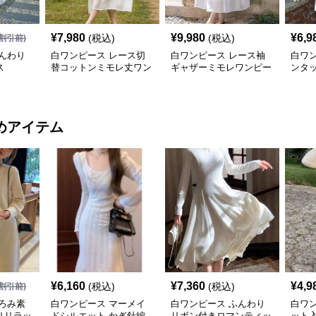
¥
7,980
¥
9,980
¥
6,9
(税込)
(税込)
割引前)
んわり
白ワンピース レース切
白ワンピース レース袖
白ワ
ス
替コットンミモレ丈ワン
ギャザーミモレワンピー
ンタ
ピース
ス
ンピ
めアイテム
¥
6,160
¥
7,360
¥
4,9
(税込)
(税込)
割引前)
ろみ素
白ワンピース マーメイ
白ワンピース ふんわり
白ワ
りリラッ
ドシルエット かぎ針編
リボン付きロマンティッ
ット