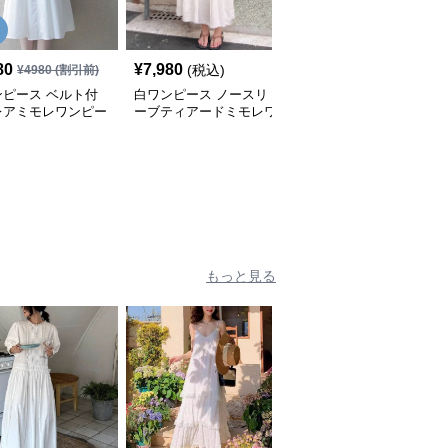
80
¥
7,980
¥
4,980
(税込)
(税込)
¥
4980
(割引前)
ンピース ベルト付
白ワンピース ノースリ
白ワンピース シアーレ
レアミモレワンピー
ーブティアードミモレワ
ース切替オフショルダー
ンピース
ミモレワンピース
もっと見る