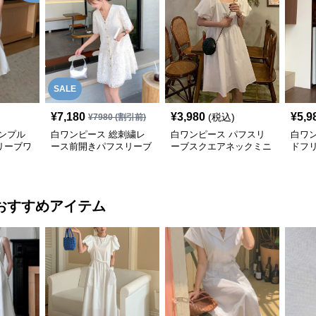
SALE
¥
7,180
¥
3,980
¥
5,9
(税込)
¥
7980
(割引前)
ンプル
白ワンピース 総刺繍レ
白ワンピース パフスリ
白ワ
リーブワ
ース前開きパフスリーブ
ーブスクエアネックミニ
ドフ
半袖ワンピース
ワンピース
ィ丈
おすすめアイテム