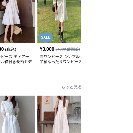
SALE
80
¥
3,000
¥
5,980
(税込)
(税込)
¥
4980
(割引前)
ンピース ティアー
白ワンピース シンプル
白ワンピース 花刺繍透
リル襟付き長袖ミデ
半袖ゆったりワンピース
かし編みフリル袖ウエス
ワンピース
トシャーリングワンピー
ス
もっと見る