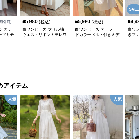
SALE
¥
5,980
¥
5,980
¥
4,4
(税込)
(税込)
割引前)
ンタッ
白ワンピース フリル袖
白ワンピース テーラー
白ワ
ーブミモ
ウエストリボンミモレワ
ドカラーベルト付きミデ
きフ
ンピース
ィ丈シャツワンピース
ス
めアイテム
人気
人気