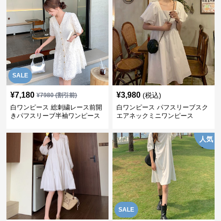
SALE
¥
7,180
¥
3,980
(税込)
¥
7980
(割引前)
白ワンピース 総刺繍レース前開
白ワンピース パフスリーブスク
きパフスリーブ半袖ワンピース
エアネックミニワンピース
人気
SALE