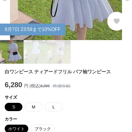
8
月
7
日 23:59まで10%OFF
白ワンピース ティアードフリル パフ袖ワンピース
6,280
円 (税込)
6,980
円 (割引前)
サイズ
S
M
L
カラー
ホワイト
ブラック