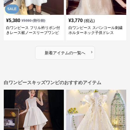
SALE
¥
5,380
¥
3,770
(税込)
¥
5980
(割引前)
白ワンピース フリル衿リボン付
白ワンピース スパンコール刺繍
きレース裾ノースリーブワンピ
ホルターネック子供ドレス
ース
›
新着アイテムの一覧へ
白ワンピースキッズワンピのおすすめアイテム