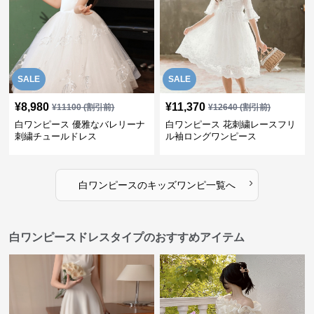
SALE
SALE
¥
8,980
¥
11,370
¥
11100
(割引前)
¥
12640
(割引前)
白ワンピース 優雅なバレリーナ
白ワンピース 花刺繍レースフリ
刺繍チュールドレス
ル袖ロングワンピース
›
白ワンピース
の
キッズワンピ
一覧へ
白ワンピースドレスタイプのおすすめアイテム