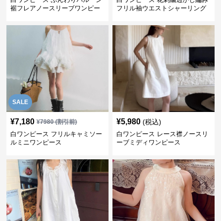
裾フレアノースリーブワンピー
フリル袖ウエストシャーリング
ス
ワンピース
SALE
¥
7,180
¥
5,980
(税込)
¥
7980
(割引前)
白ワンピース フリルキャミソー
白ワンピース レース襟ノースリ
ルミニワンピース
ーブミディワンピース