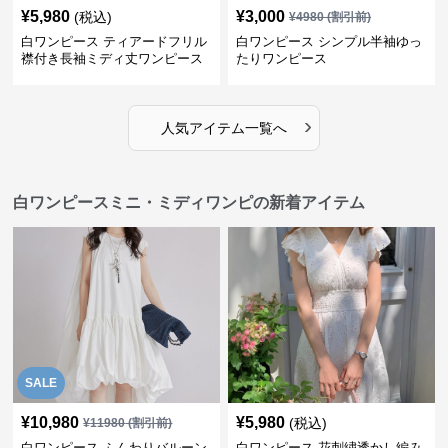
¥
5,980
¥
3,000
(税込)
¥
4980
(割引前)
白ワンピース ティアードフリル
白ワンピース シンプル半袖ゆっ
襟付き長袖ミディ丈ワンピース
たりワンピース
›
人気アイテム一覧へ
白ワンピースミニ・ミディワンピの新着アイテム
SALE
¥
10,980
¥
5,980
(税込)
¥
11980
(割引前)
白ワンピース ふんわりバルーン
白ワンピース 花刺繍透かし編み