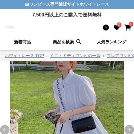
白ワンピース
専門通販サイト
ホワイトレース
7,500
円以上のご購入で送料無料
0
0
新着商品
商品を検索
人気ランキング
ホワイトレース TOP
›
ミニ・ミディワンピの一覧
›
フレアワンピ
Previous slide
Ne