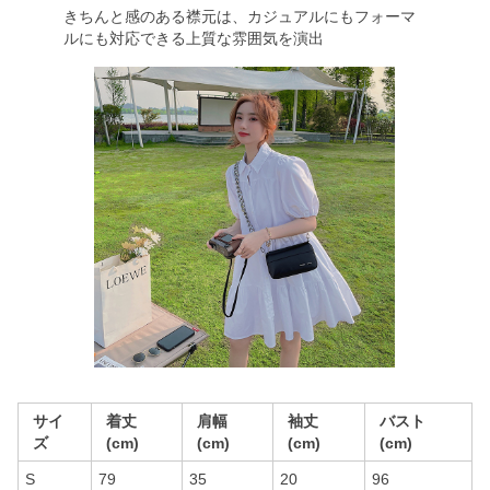
きちんと感のある襟元は、カジュアルにもフォーマ
ルにも対応できる上質な雰囲気を演出
サイ
着丈
肩幅
袖丈
バスト
ズ
(cm)
(cm)
(cm)
(cm)
S
79
35
20
96