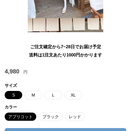
ご注文確定から7~28日でお届け予定
送料は1注文あたり
1000
円かかります
4,980
円
サイズ
S
M
L
XL
カラー
アプリコット
ブラック
レッド