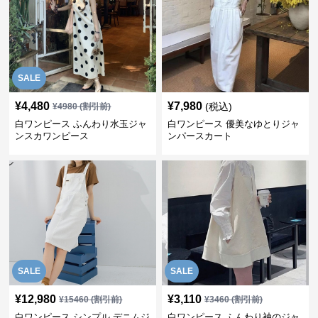
SALE
¥
4,480
¥
7,980
(税込)
¥
4980
(割引前)
白ワンピース ふんわり水玉ジャ
白ワンピース 優美なゆとりジャ
ンスカワンピース
ンパースカート
SALE
SALE
¥
12,980
¥
3,110
¥
15460
(割引前)
¥
3460
(割引前)
白ワンピース シンプル デニムジ
白ワンピース ふんわり袖のジャ