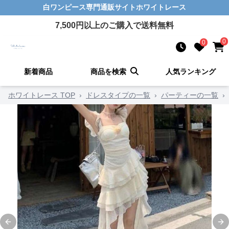
白ワンピース
専門通販サイト
ホワイトレース
7,500
円以上のご購入で送料無料
0
0
新着商品
商品を検索
人気ランキング
ホワイトレース TOP
›
ドレスタイプの一覧
›
パーティーの一覧
›
Previous slide
Ne