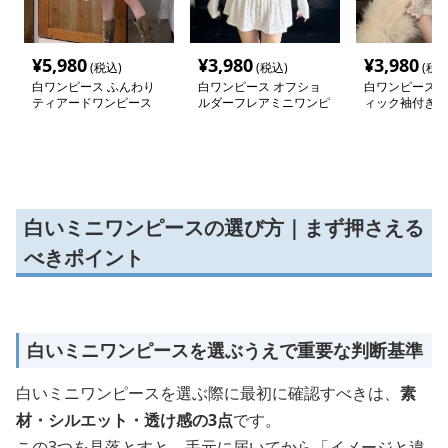
¥
5,980
¥
3,980
¥
3,980
(税込)
(税込)
(税込
白ワンピース ふんわり
白ワンピース オフショ
白ワンピース 
ティアードワンピース
ルダーフレアミニワンピ
ィック袖付きレ
ース
ピース
白いミニワンピースの選び方｜まず押さえる
べきポイント
白いミニワンピースを選ぶうえで重要な判断基準
白いミニワンピースを選ぶ際に最初に確認すべきは、
素
材・シルエット・透け感の3点
です。
この3つを見落とすと、手元に届いてから「イメージと違