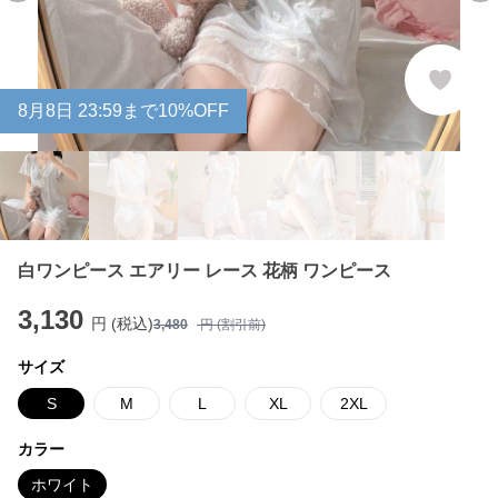
8
月
8
日 23:59まで10%OFF
白ワンピース エアリー レース 花柄 ワンピース
3,130
円 (税込)
3,480
円 (割引前)
サイズ
S
M
L
XL
2XL
カラー
ホワイト