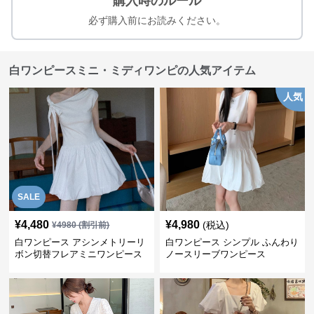
購入時のルール
必ず購入前にお読みください。
白ワンピースミニ・ミディワンピの人気アイテム
人気
SALE
¥
4,480
¥
4,980
(税込)
¥
4980
(割引前)
白ワンピース アシンメトリーリ
白ワンピース シンプル ふんわり
ボン切替フレアミニワンピース
ノースリーブワンピース