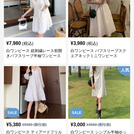
¥
7,980
¥
3,980
(税込)
(税込)
白ワンピース 総刺繍レース前開
白ワンピース パフスリーブスク
きパフスリーブ半袖ワンピース
エアネックミニワンピース
人気
SALE
SALE
¥
5,380
¥
3,000
¥
5980
(割引前)
¥
4980
(割引前)
白ワンピース ティアードフリル
白ワンピース シンプル半袖ゆっ