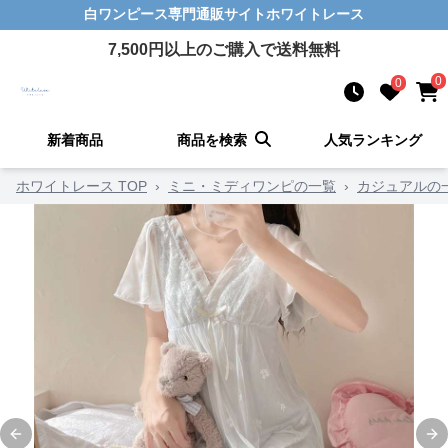
白ワンピース
専門通販サイト
ホワイトレース
7,500
円以上のご購入で送料無料
0
0
新着商品
商品を検索
人気ランキング
ホワイトレース TOP
›
ミニ・ミディワンピの一覧
›
カジュアルの
Previous slide
Ne