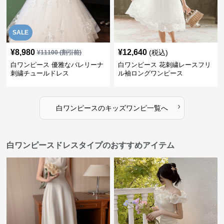
SALE
¥
8,980
¥
12,640
(税込)
¥
11100
(割引前)
白ワンピース 優雅なバレリーナ
白ワンピース 花刺繍レースフリ
刺繍チュールドレス
ル袖ロングワンピース
›
白ワンピース
の
キッズワンピ
一覧へ
白ワンピースドレスタイプのおすすめアイテム