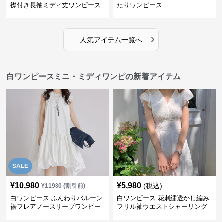
襟付き長袖ミディ丈ワンピース
たりワンピース
›
人気アイテム一覧へ
白ワンピースミニ・ミディワンピの新着アイテム
SALE
¥
10,980
¥
5,980
(税込)
¥
11980
(割引前)
白ワンピース ふんわりバルーン
白ワンピース 花刺繍透かし編み
裾フレアノースリーブワンピー
フリル袖ウエストシャーリング
ス
ワンピース