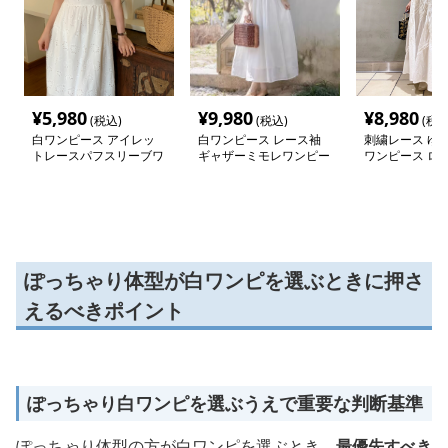
¥
5,980
¥
9,980
¥
8,980
(税込)
(税込)
(税込
白ワンピース アイレッ
白ワンピース レース袖
刺繍レース ゆ
トレースパフスリーブワ
ギャザーミモレワンピー
ワンピース ロ
ンピース
ス
ぽっちゃり体型が白ワンピを選ぶときに押さ
えるべきポイント
ぽっちゃり白ワンピを選ぶうえで重要な判断基準
ぽっちゃり体型の方が白ワンピを選ぶとき、
最優先すべき