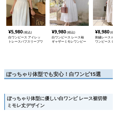
¥
5,980
¥
9,980
¥
8,980
(税込)
(税込)
(税込
白ワンピース アイレッ
白ワンピース レース袖
刺繍レース ゆ
トレースパフスリーブワ
ギャザーミモレワンピー
ワンピース ロ
ンピース
ス
ぽっちゃり体型でも安心！白ワンピ15選
ぽっちゃり体型に優しい白ワンピ レース裾切替
ミモレ丈デザイン