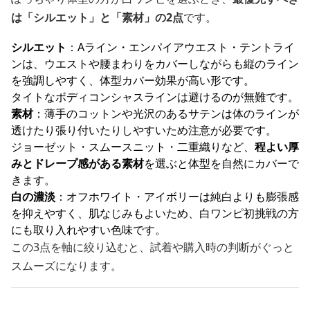
は「シルエット」と「素材」の2点
です。
シルエット
：Aライン・エンパイアウエスト・テントライ
ンは、ウエストや腰まわりをカバーしながらも縦のライン
を強調しやすく、体型カバー効果が高い形です。
タイトなボディコンシャスラインは避けるのが無難です。
素材
：薄手のコットンや光沢のあるサテンは体のラインが
透けたり張り付いたりしやすいため注意が必要です。
ジョーゼット・スムースニット・二重織りなど、
程よい厚
みとドレープ感がある素材
を選ぶと体型を自然にカバーで
きます。
白の濃淡
：オフホワイト・アイボリーは純白よりも膨張感
を抑えやすく、肌なじみもよいため、白ワンピ初挑戦の方
にも取り入れやすい色味です。
この3点を軸に絞り込むと、試着や購入時の判断がぐっと
スムーズになります。