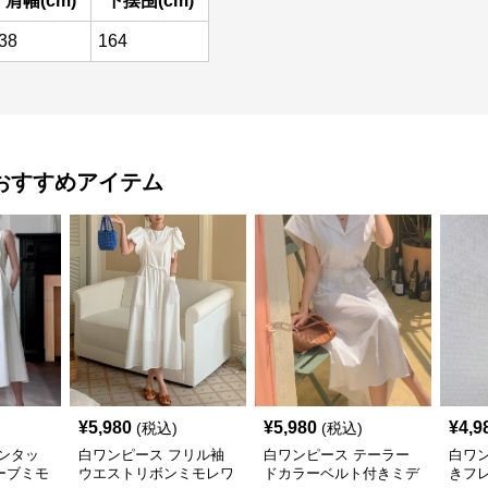
肩幅(cm)
下摆围(cm)
38
164
おすすめアイテム
¥
5,980
¥
5,980
¥
4,9
(税込)
(税込)
ンタッ
白ワンピース フリル袖
白ワンピース テーラー
白ワ
ーブミモ
ウエストリボンミモレワ
ドカラーベルト付きミデ
きフ