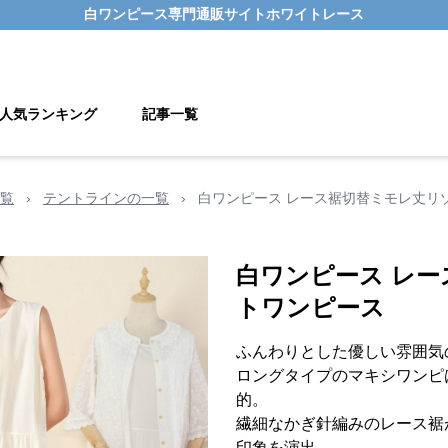
白ワンピース
専門通販サイト
ホワイトレース
人気ランキング
記事一覧
覧
›
テントラインの一覧
›
白ワンピース レース裾切替ミモレ丈リ
白ワンピース レ
トワンピース
ふんわりとした優しい雰囲気
ロングタイプのマキシワンピ
的。
繊細なかぎ針編みのレース裾
印象を演出。