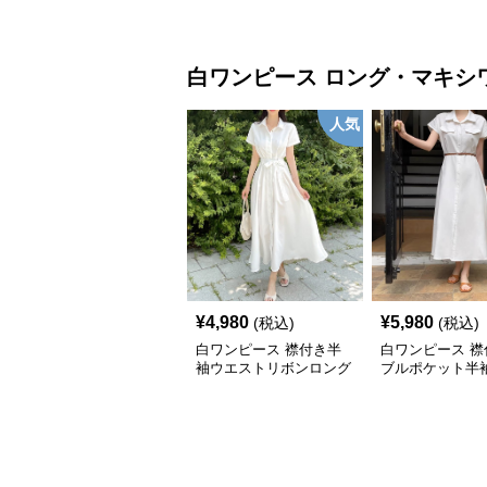
ピース
レ丈ワンピース
白ワンピース
ロング・マキシ
人気
¥
4,980
¥
5,980
(税込)
(税込)
白ワンピース 襟付き半
白ワンピース 襟
袖ウエストリボンロング
ブルポケット半
ワンピース
ロングワンピー