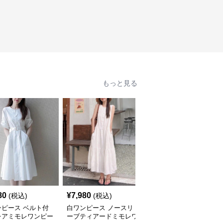
もっと見る
80
¥
7,980
¥
4,980
(税込)
(税込)
(税込)
ンピース ベルト付
白ワンピース ノースリ
白ワンピース シアーレ
レアミモレワンピー
ーブティアードミモレワ
ース切替オフショルダー