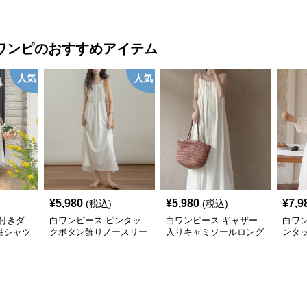
ンピース
ィ丈シャツワンピース
ス
ワンピ
のおすすめアイテム
人気
人気
¥
5,980
¥
5,980
¥
7,9
(税込)
(税込)
付きダ
白ワンピース ピンタッ
白ワンピース ギャザー
白ワ
袖シャツ
クボタン飾りノースリー
入りキャミソールロング
ンタ
ス
ブマキシワンピース
ワンピース
カル
ス