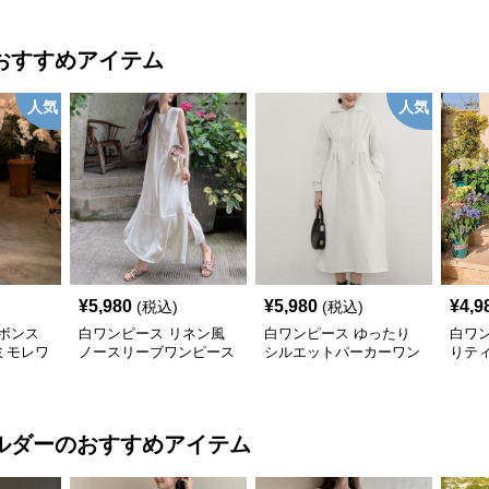
おすすめアイテム
人気
人気
¥
5,980
¥
5,980
¥
4,9
(税込)
(税込)
ボンス
白ワンピース リネン風
白ワンピース ゆったり
白ワ
ミモレワ
ノースリーブワンピース
シルエットパーカーワン
りテ
ピース
ピー
ルダー
のおすすめアイテム