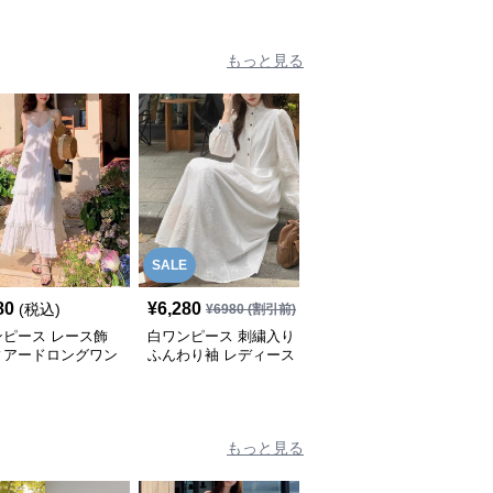
もっと見る
SALE
80
¥
6,280
¥
6,980
(税込)
(税込)
¥
6980
(割引前)
ンピース レース飾
白ワンピース 刺繍入り
白ワンピース シアー素
ィアードロングワン
ふんわり袖 レディース
材ウエストマーク ギャ
ス
ワンピース
ザーワンピース
もっと見る