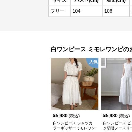
サイズ
バスト(cm)
着丈(cm)
フリー
104
106
白ワンピース
ミモレワンピ
の
人気
¥
5,980
¥
5,980
(税込)
(税込)
白ワンピース シャツカ
白ワンピース ピ
ラーギャザーミモレワン
ク切替ノースリ