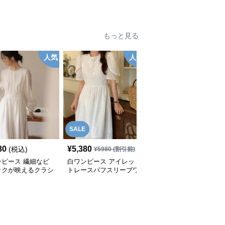
ンピース
ミモレワンピース
もっと見る
人気
人気
人
SALE
80
¥
5,380
¥
7,980
(税込)
(税込)
¥
5980
(割引前)
ンピース 繊細なピ
白ワンピース アイレッ
白ワンピース ボリュー
ックが映えるクラシ
トレースパフスリーブワ
ムスリーブ・ティアード
長袖マキシワンピー
ンピース
マキシワンピース