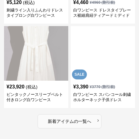
¥
5,120
¥
4,460
(税込)
¥
4960
(割引前)
刺繍ライン入りふんわりドレス
白ワンピース ドレスタイプレー
タイプロング白ワンピース
ス裾細肩紐ティアードミディド
レス
SALE
¥
23,920
¥
3,390
(税込)
¥
3770
(割引前)
ピンタックノースリーブベルト
白ワンピース スパンコール刺繍
付きロング白ワンピース
ホルターネック子供ドレス
›
新着アイテムの一覧へ