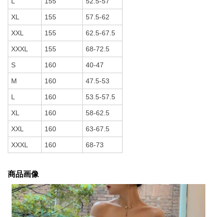
L
155
52.5-57
XL
155
57.5-62
XXL
155
62.5-67.5
XXXL
155
68-72.5
S
160
40-47
M
160
47.5-53
L
160
53.5-57.5
XL
160
58-62.5
XXL
160
63-67.5
XXXL
160
68-73
商品画像