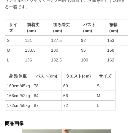
サンダルやアクセサリーとの相性も抜群で、季節を問わず活躍す
る一着です。
サイ
前着丈
後ろ着丈
バスト
裾幅
ズ
(cm)
(cm)
(cm)
(cm)
S
131
127.5
92
153
M
133.5
130
96
158
L
136
132.5
100
162
身長/体重
バスト(cm)
ウエスト(cm)
サイズ
160cm/45kg
78
60
S
166cm/52kg
84
66
M
172cm/58kg
87
72
L
商品画像