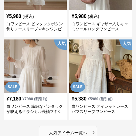
¥
5,980
¥
5,980
(税込)
(税込)
白ワンピース ピンタックボタン
白ワンピース ギャザー入りキャ
飾りノースリーブマキシワンピ
ミソールロングワンピース
ース
人気
人気
SALE
SALE
¥
7,180
¥
5,380
¥
7980
(割引前)
¥
5980
(割引前)
白ワンピース 繊細なピンタック
白ワンピース アイレットレース
が映えるクラシカル長袖マキシ
パフスリーブワンピース
ワンピース
›
人気アイテム一覧へ