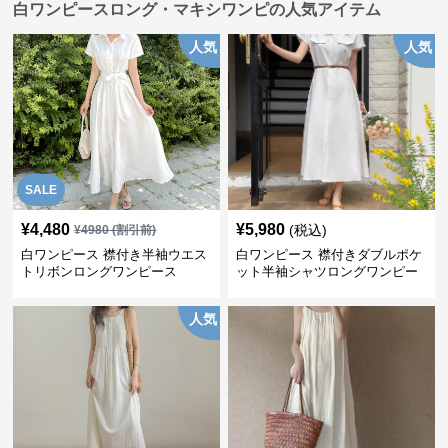
白ワンピースロング・マキシワンピの人気アイテム
人気
人気
SALE
¥
4,480
¥
5,980
(税込)
¥
4980
(割引前)
白ワンピース 襟付き半袖ウエス
白ワンピース 襟付きダブルポケ
トリボンロングワンピース
ット半袖シャツロングワンピー
ス
人気