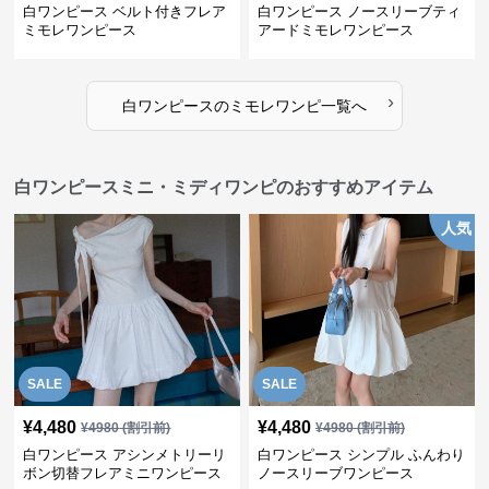
白ワンピース ベルト付きフレア
白ワンピース ノースリーブティ
ミモレワンピース
アードミモレワンピース
›
白ワンピース
の
ミモレワンピ
一覧へ
白ワンピースミニ・ミディワンピのおすすめアイテム
人気
SALE
SALE
¥
4,480
¥
4,480
¥
4980
(割引前)
¥
4980
(割引前)
白ワンピース アシンメトリーリ
白ワンピース シンプル ふんわり
ボン切替フレアミニワンピース
ノースリーブワンピース