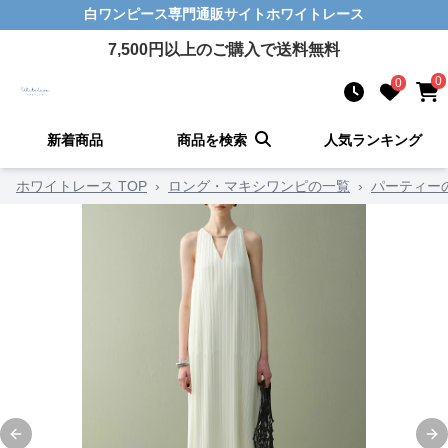
白ワンピース
専門通販サイト
ホワイトレース
7,500
円以上のご購入で送料無料
0
0
新着商品
商品を検索
人気ランキング
ホワイトレース TOP
›
ロング・マキシワンピの一覧
›
パーティー
Previous slide
Ne