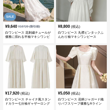
SALE
¥
9,640
¥
8,800
(税込)
¥
10720
(割引前)
白ワンピース 花刺繍チュールが
白ワンピース 丸襟ピンタックふ
優雅に揺れる半袖マキシワンピ
んわり袖マキシワンピース
ース
¥
17,920
¥
5,050
(税込)
(税込)
白ワンピース チャイナ風スタン
白ワンピース 花柄ジャガード織
ドカラー七分袖ギャザーロング
りパフスリーブ優雅なAライン
ワンピース
ワンピース