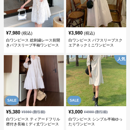
¥
7,980
¥
3,980
(税込)
(税込)
白ワンピース 総刺繍レース前開
白ワンピース パフスリーブスク
きパフスリーブ半袖ワンピース
エアネックミニワンピース
人気
SALE
SALE
¥
5,380
¥
3,000
¥
5980
(割引前)
¥
4980
(割引前)
白ワンピース ティアードフリル
白ワンピース シンプル半袖ゆっ
襟付き長袖ミディ丈ワンピース
たりワンピース