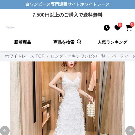
白ワンピース
専門通販サイト
ホワイトレース
7,500
円以上のご購入で送料無料
0
0
新着商品
商品を検索
人気ランキング
ホワイトレース TOP
›
ロング・マキシワンピの一覧
›
パーティー
Previous slide
Ne