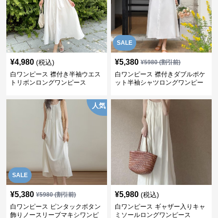
SALE
¥
4,980
¥
5,380
(税込)
¥
5980
(割引前)
白ワンピース 襟付き半袖ウエス
白ワンピース 襟付きダブルポケ
トリボンロングワンピース
ット半袖シャツロングワンピー
ス
人気
SALE
¥
5,380
¥
5,980
(税込)
¥
5980
(割引前)
白ワンピース ピンタックボタン
白ワンピース ギャザー入りキャ
飾りノースリーブマキシワンピ
ミソールロングワンピース