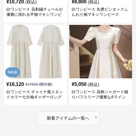
¥
10,720
¥
8,800
(税込)
(税込)
白ワンピース 花刺繍チュールが
白ワンピース 丸襟ピンタックふ
優雅に揺れる半袖マキシワンピ
んわり袖マキシワンピース
ース
SALE
¥
16,120
¥
5,050
(税込)
¥
17920
(割引前)
白ワンピース チャイナ風スタン
白ワンピース 花柄ジャガード織
ドカラー七分袖ギャザーロング
りパフスリーブ優雅なAライン
ワンピース
ワンピース
›
新着アイテムの一覧へ