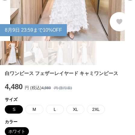
8
月
9
日 23:59まで10%OFF
白ワンピース フェザーレイヤード キャミワンピース
4,480
円 (税込)
4,980
円 (割引前)
サイズ
S
M
L
XL
2XL
カラー
ホワイト