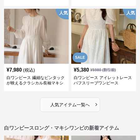
ース
人気
人気
SALE
¥
7,980
¥
5,380
(税込)
¥
5980
(割引前)
白ワンピース 繊細なピンタック
白ワンピース アイレットレース
が映えるクラシカル長袖マキシ
パフスリーブワンピース
ワンピース
›
人気アイテム一覧へ
白ワンピースロング・マキシワンピの新着アイテム