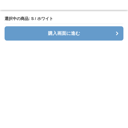
選択中の商品: S / ホワイト
選択中の商品: S / ホワイト
購入画面に進む
購入画面に進む
ホワイトレース
について
会社概要