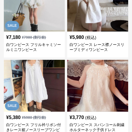
SALE
¥
7,180
¥
5,980
(税込)
¥
7980
(割引前)
白ワンピース フリルキャミソー
白ワンピース レース襟ノースリ
ルミニワンピース
ーブミディワンピース
SALE
¥
5,380
¥
3,770
(税込)
¥
5980
(割引前)
白ワンピース フリル衿リボン付
白ワンピース スパンコール刺繍
きレース裾ノースリーブワンピ
ホルターネック子供ドレス