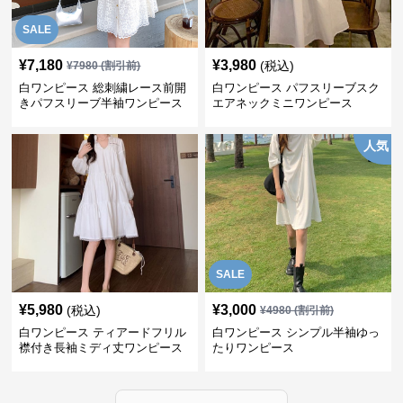
SALE
¥
7,180
¥
3,980
(税込)
¥
7980
(割引前)
白ワンピース 総刺繍レース前開
白ワンピース パフスリーブスク
きパフスリーブ半袖ワンピース
エアネックミニワンピース
人気
SALE
¥
5,980
¥
3,000
(税込)
¥
4980
(割引前)
白ワンピース ティアードフリル
白ワンピース シンプル半袖ゆっ
襟付き長袖ミディ丈ワンピース
たりワンピース