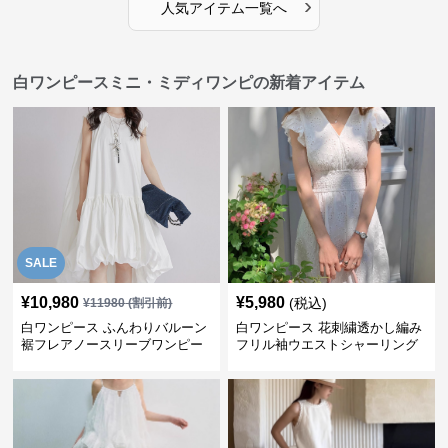
›
人気アイテム一覧へ
白ワンピースミニ・ミディワンピの新着アイテム
SALE
¥
10,980
¥
5,980
(税込)
¥
11980
(割引前)
白ワンピース ふんわりバルーン
白ワンピース 花刺繍透かし編み
裾フレアノースリーブワンピー
フリル袖ウエストシャーリング
ス
ワンピース