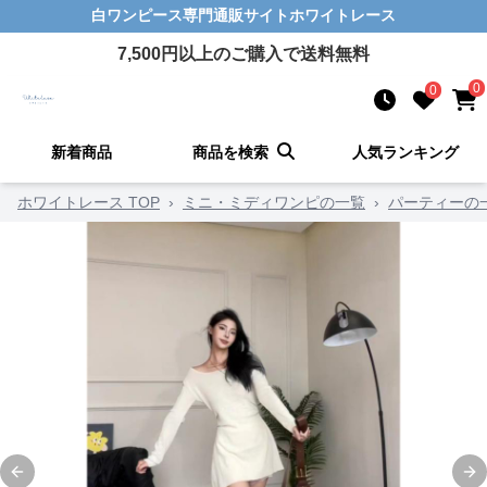
白ワンピース
専門通販サイト
ホワイトレース
7,500
円以上のご購入で送料無料
0
0
新着商品
商品を検索
人気ランキング
ホワイトレース TOP
›
ミニ・ミディワンピの一覧
›
パーティーの
Previous slide
Ne