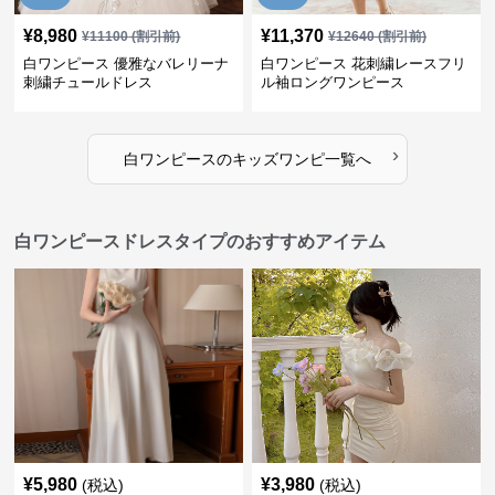
¥
8,980
¥
11,370
¥
11100
(割引前)
¥
12640
(割引前)
白ワンピース 優雅なバレリーナ
白ワンピース 花刺繍レースフリ
刺繍チュールドレス
ル袖ロングワンピース
›
白ワンピース
の
キッズワンピ
一覧へ
白ワンピースドレスタイプのおすすめアイテム
¥
5,980
¥
3,980
(税込)
(税込)