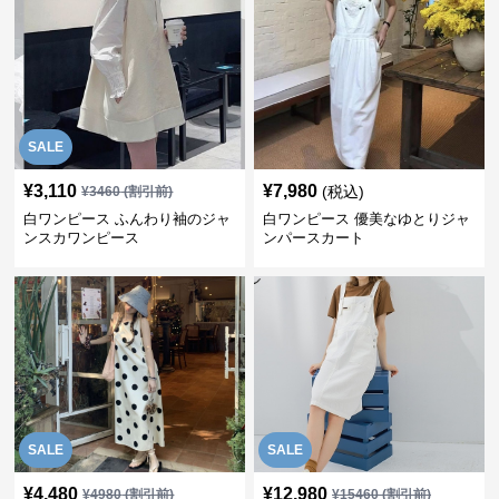
SALE
¥
3,110
¥
7,980
(税込)
¥
3460
(割引前)
白ワンピース ふんわり袖のジャ
白ワンピース 優美なゆとりジャ
ンスカワンピース
ンパースカート
SALE
SALE
¥
4,480
¥
12,980
¥
4980
(割引前)
¥
15460
(割引前)