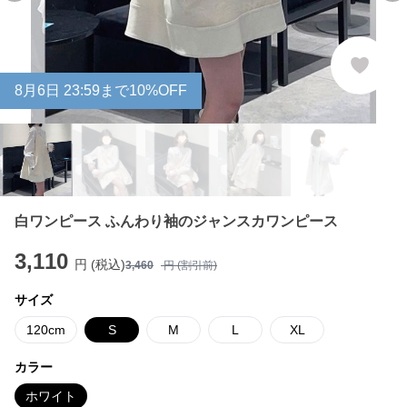
8
月
6
日 23:59まで10%OFF
白ワンピース ふんわり袖のジャンスカワンピース
3,110
円 (税込)
3,460
円 (割引前)
サイズ
120cm
S
M
L
XL
カラー
ホワイト