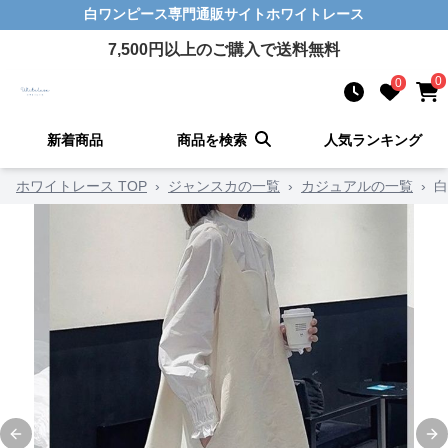
白ワンピース
専門通販サイト
ホワイトレース
7,500
円以上のご購入で送料無料
0
0
新着商品
商品を検索
人気ランキング
ホワイトレース TOP
›
ジャンスカの一覧
›
カジュアルの一覧
›
白
Previous slide
Ne