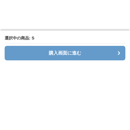
選択中の商品: S
選択中の商品: S
購入画面に進む
購入画面に進む
ホワイトレース
について