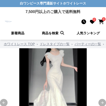
白ワンピース
専門通販サイト
ホワイトレース
7,500
円以上のご購入で送料無料
0
0
新着商品
商品を検索
人気ランキング
ホワイトレース TOP
›
ドレスタイプの一覧
›
パーティーの一覧
›
Previous slide
Ne