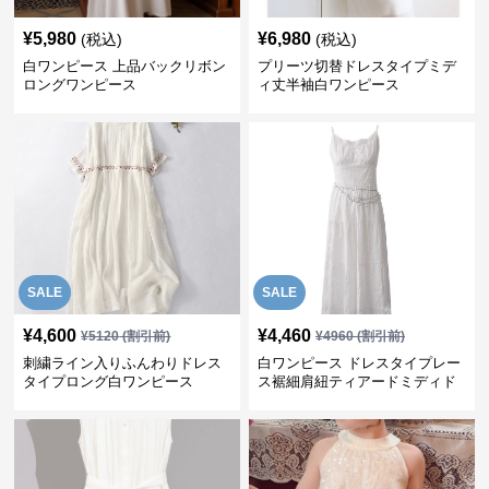
¥
5,980
¥
6,980
(税込)
(税込)
白ワンピース 上品バックリボン
プリーツ切替ドレスタイプミデ
ロングワンピース
ィ丈半袖白ワンピース
SALE
SALE
¥
4,600
¥
4,460
¥
5120
(割引前)
¥
4960
(割引前)
刺繍ライン入りふんわりドレス
白ワンピース ドレスタイプレー
タイプロング白ワンピース
ス裾細肩紐ティアードミディド
レス