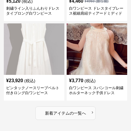
¥
5,120
¥
4,460
(税込)
¥
4960
(割引前)
刺繍ライン入りふんわりドレス
白ワンピース ドレスタイプレー
タイプロング白ワンピース
ス裾細肩紐ティアードミディド
レス
¥
23,920
¥
3,770
(税込)
(税込)
ピンタックノースリーブベルト
白ワンピース スパンコール刺繍
付きロング白ワンピース
ホルターネック子供ドレス
›
新着アイテムの一覧へ