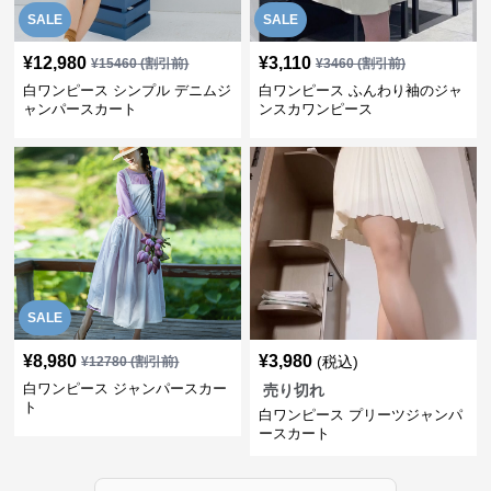
SALE
SALE
¥
12,980
¥
3,110
¥
15460
(割引前)
¥
3460
(割引前)
白ワンピース シンプル デニムジ
白ワンピース ふんわり袖のジャ
ャンパースカート
ンスカワンピース
SALE
¥
8,980
¥
3,980
(税込)
¥
12780
(割引前)
白ワンピース ジャンパースカー
売り切れ
ト
白ワンピース プリーツジャンパ
ースカート