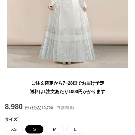
ご注文確定から7~28日でお届け予定
送料は1注文あたり
1000
円かかります
8,980
円 (税込)
10,720
円 (割引前)
サイズ
XS
S
M
L