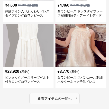
¥
4,600
¥
4,460
¥
5120
(割引前)
¥
4960
(割引前)
刺繍ライン入りふんわりドレス
白ワンピース ドレスタイプレー
タイプロング白ワンピース
ス裾細肩紐ティアードミディド
レス
¥
23,920
¥
3,770
(税込)
(税込)
ピンタックノースリーブベルト
白ワンピース スパンコール刺繍
付きロング白ワンピース
ホルターネック子供ドレス
›
新着アイテムの一覧へ