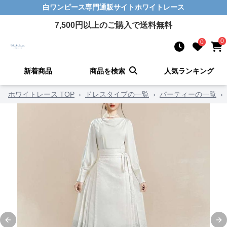
白ワンピース
専門通販サイト
ホワイトレース
7,500
円以上のご購入で送料無料
0
0
新着商品
商品を検索
人気ランキング
ホワイトレース TOP
›
ドレスタイプの一覧
›
パーティーの一覧
›
Previous slide
Ne