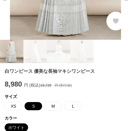
白ワンピース 優美な長袖マキシワンピース
8,980
円 (税込)
10,720
円 (割引前)
サイズ
XS
S
M
L
カラー
ホワイト