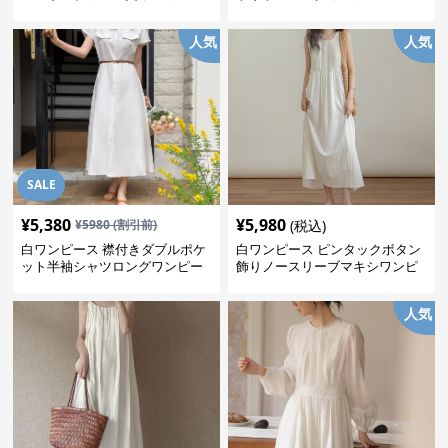
人気
人気
SALE
¥
5,380
¥
5,980
¥
5980
(割引前)
(税込)
白ワンピース 襟付きダブルポケ
白ワンピース ピンタックボタン
ット半袖シャツロングワンピー
飾りノースリーブマキシワンピ
ス
ース
人気