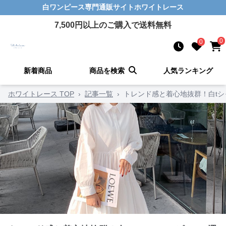
白ワンピース
専門通販サイト
ホワイトレース
7,500
円以上のご購入で送料無料
0
0
新着商品
商品を検索
人気ランキング
ホワイトレース TOP
›
記事一覧
›
トレンド感と着心地抜群！白tシ