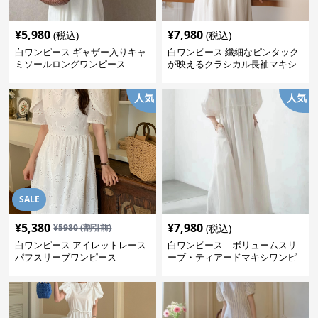
¥
5,980
¥
7,980
(税込)
(税込)
白ワンピース ギャザー入りキャ
白ワンピース 繊細なピンタック
ミソールロングワンピース
が映えるクラシカル長袖マキシ
ワンピース
人気
人気
SALE
¥
5,380
¥
7,980
¥
5980
(割引前)
(税込)
白ワンピース アイレットレース
白ワンピース ボリュームスリ
パフスリーブワンピース
ーブ・ティアードマキシワンピ
ース