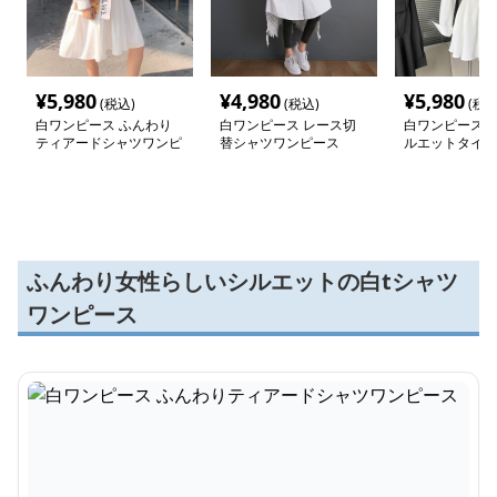
¥
5,980
¥
4,980
¥
5,980
(税込)
(税込)
(税込
白ワンピース ふんわり
白ワンピース レース切
白ワンピース 
ティアードシャツワンピ
替シャツワンピース
ルエットタイプ
ース
ンピース
ふんわり女性らしいシルエットの白tシャツ
ワンピース