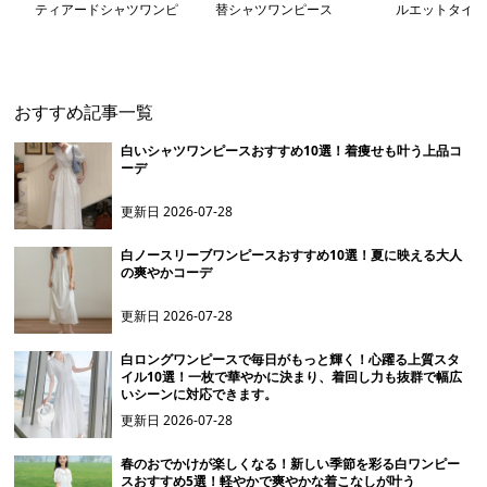
ティアードシャツワンピ
替シャツワンピース
ルエットタイプ
ース
ンピース
おすすめ記事一覧
白いシャツワンピースおすすめ10選！着痩せも叶う上品コ
ーデ
更新日
2026-07-28
白ノースリーブワンピースおすすめ10選！夏に映える大人
の爽やかコーデ
更新日
2026-07-28
白ロングワンピースで毎日がもっと輝く！心躍る上質スタ
イル10選！一枚で華やかに決まり、着回し力も抜群で幅広
いシーンに対応できます。
更新日
2026-07-28
春のおでかけが楽しくなる！新しい季節を彩る白ワンピー
スおすすめ5選！軽やかで爽やかな着こなしが叶う