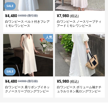
SALE
¥
4,480
¥
7,980
¥
4980
(割引前)
(税込)
白ワンピース ベルト付きフレア
白ワンピース ノースリーブティ
ミモレワンピース
アードミモレワンピース
人気
SALE
¥
4,480
¥
5,980
¥
4980
(割引前)
(税込)
白ワンピース 肩リボンブイネッ
白ワンピース ボリューム袖ナチ
クノースリーブロングワンピー
ュラルリネン風ロングワンピー
ス
ス