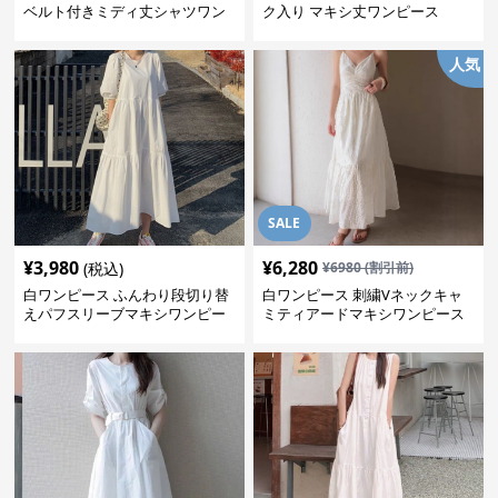
ベルト付きミディ丈シャツワン
ク入り マキシ丈ワンピース
ピース
人気
SALE
¥
3,980
¥
6,280
(税込)
¥
6980
(割引前)
白ワンピース ふんわり段切り替
白ワンピース 刺繍Vネックキャ
えパフスリーブマキシワンピー
ミティアードマキシワンピース
ス