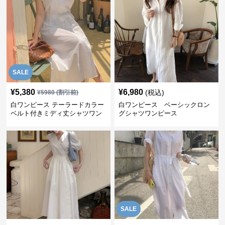
SALE
¥
5,380
¥
6,980
(税込)
¥
5980
(割引前)
白ワンピース テーラードカラー
白ワンピース ベーシックロン
ベルト付きミディ丈シャツワン
グシャツワンピース
ピース
SALE