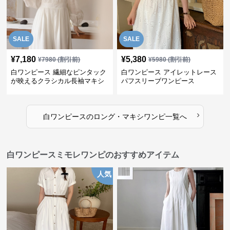
SALE
SALE
¥
7,180
¥
5,380
¥
7980
(割引前)
¥
5980
(割引前)
白ワンピース 繊細なピンタック
白ワンピース アイレットレース
が映えるクラシカル長袖マキシ
パフスリーブワンピース
ワンピース
›
白ワンピース
の
ロング・マキシワンピ
一覧へ
白ワンピースミモレワンピのおすすめアイテム
人気