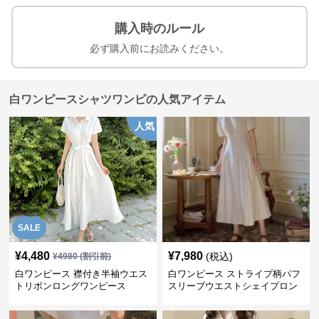
購入時のルール
必ず購入前にお読みください。
白ワンピースシャツワンピの人気アイテム
人気
SALE
¥
4,480
¥
7,980
(税込)
¥
4980
(割引前)
白ワンピース 襟付き半袖ウエス
白ワンピース ストライプ柄パフ
トリボンロングワンピース
スリーブウエストシェイプロン
グワンピース