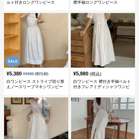
ルト付きロングワンピース
襟半袖ロングワンピース
SALE
¥
5,380
¥
5,980
(税込)
¥
5980
(割引前)
白ワンピース ストライプ切り替
白ワンピース 襟付き半袖ベルト
えノースリーブマキシワンピー
付きフレアミディシャツワンピ
ス
ース