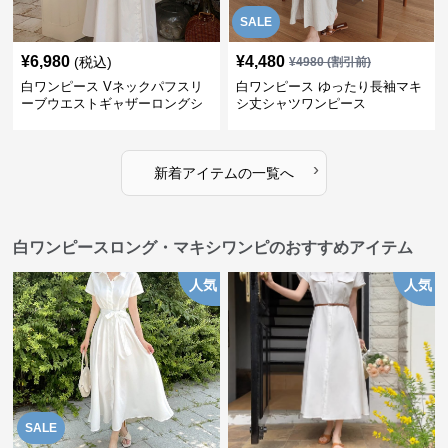
SALE
¥
6,980
¥
4,480
(税込)
¥
4980
(割引前)
白ワンピース Vネックパフスリ
白ワンピース ゆったり長袖マキ
ーブウエストギャザーロングシ
シ丈シャツワンピース
ャツワンピ
›
新着アイテムの一覧へ
白ワンピースロング・マキシワンピのおすすめアイテム
人気
人気
SALE