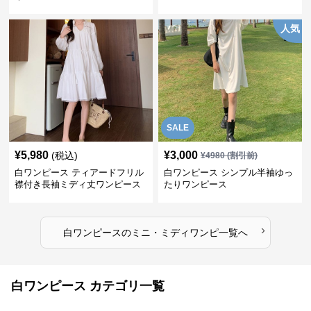
人気
SALE
¥
5,980
¥
3,000
(税込)
¥
4980
(割引前)
白ワンピース ティアードフリル
白ワンピース シンプル半袖ゆっ
襟付き長袖ミディ丈ワンピース
たりワンピース
›
白ワンピース
の
ミニ・ミディワンピ
一覧へ
白ワンピース カテゴリ一覧