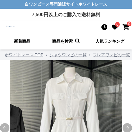
白ワンピース
専門通販サイト
ホワイトレース
7,500
円以上のご購入で送料無料
0
0
新着商品
商品を検索
人気ランキング
ホワイトレース TOP
›
シャツワンピの一覧
›
フレアワンピの一覧
Previous slide
Ne