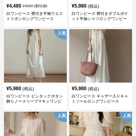
¥
4,480
¥
5,980
(税込)
¥
4980
(割引前)
白ワンピース 襟付き半袖ウエス
白ワンピース 襟付きダブルポケ
トリボンロングワンピース
ット半袖シャツロングワンピー
ス
人気
¥
5,980
¥
5,980
(税込)
(税込)
白ワンピース ピンタックボタン
白ワンピース ギャザー入りキャ
飾りノースリーブマキシワンピ
ミソールロングワンピース
ース
人気
人気