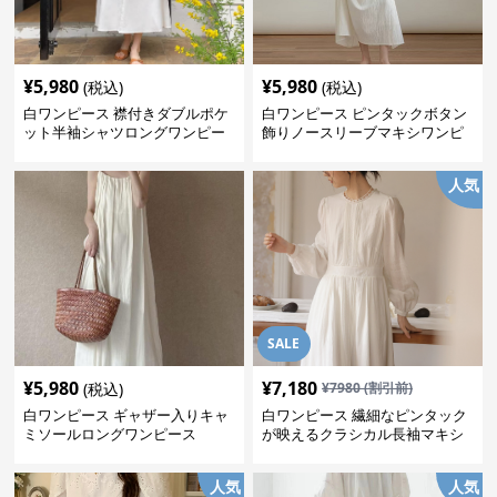
¥
5,980
¥
5,980
(税込)
(税込)
白ワンピース 襟付きダブルポケ
白ワンピース ピンタックボタン
ット半袖シャツロングワンピー
飾りノースリーブマキシワンピ
ス
ース
人気
SALE
¥
5,980
¥
7,180
(税込)
¥
7980
(割引前)
白ワンピース ギャザー入りキャ
白ワンピース 繊細なピンタック
ミソールロングワンピース
が映えるクラシカル長袖マキシ
ワンピース
人気
人気