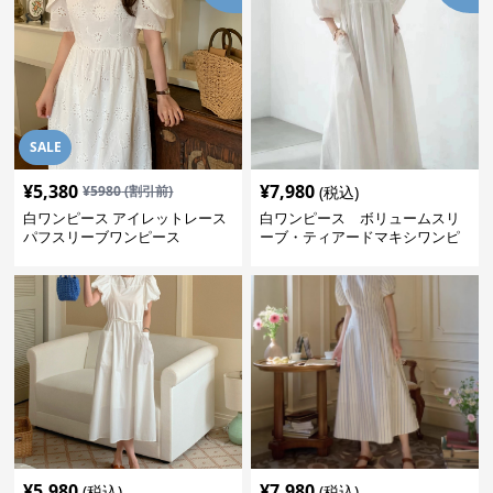
SALE
¥
5,380
¥
7,980
¥
5980
(割引前)
(税込)
白ワンピース アイレットレース
白ワンピース ボリュームスリ
パフスリーブワンピース
ーブ・ティアードマキシワンピ
ース
¥
5,980
¥
7,980
(税込)
(税込)