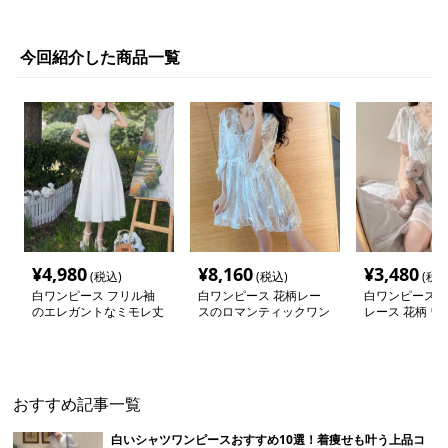
今回紹介した商品一覧
¥
4,980
¥
8,160
¥
3,480
(税込)
(税込)
(税込
白ワンピース フリル袖
白ワンピース 花柄レー
白ワンピース 
のエレガントなミモレ丈
スのロマンティックワン
レース 花柄 ワ
ワンピース
ピース
おすすめ記事一覧
白いシャツワンピースおすすめ10選！着痩せも叶う上品コ