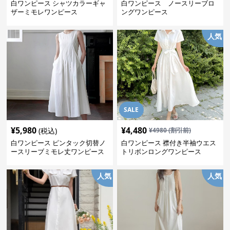
白ワンピース シャツカラーギャ
白ワンピース ノースリーブロ
ザーミモレワンピース
ングワンピース
人気
SALE
¥
5,980
¥
4,480
(税込)
¥
4980
(割引前)
白ワンピース ピンタック切替ノ
白ワンピース 襟付き半袖ウエス
ースリーブミモレ丈ワンピース
トリボンロングワンピース
人気
人気