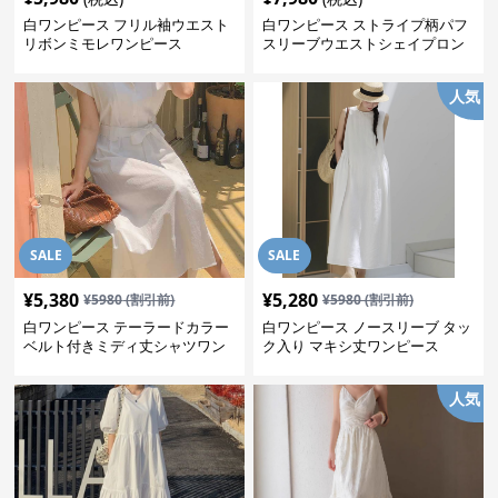
白ワンピース フリル袖ウエスト
白ワンピース ストライプ柄パフ
リボンミモレワンピース
スリーブウエストシェイプロン
グワンピース
人気
SALE
SALE
¥
5,380
¥
5,280
¥
5980
(割引前)
¥
5980
(割引前)
白ワンピース テーラードカラー
白ワンピース ノースリーブ タッ
ベルト付きミディ丈シャツワン
ク入り マキシ丈ワンピース
ピース
人気