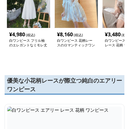
¥
4,980
¥
8,160
¥
3,480
(税込)
(税込)
(税込
白ワンピース フリル袖
白ワンピース 花柄レー
白ワンピース 
のエレガントなミモレ丈
スのロマンティックワン
レース 花柄 ワ
ワンピース
ピース
優美な小花柄レースが際立つ純白のエアリー
ワンピース