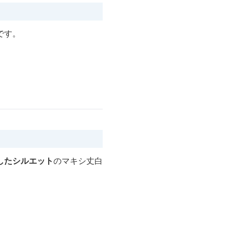
です。
したシルエット
のマキシ丈白