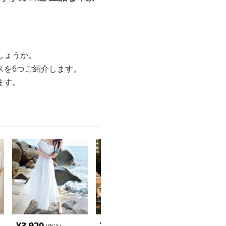
しょうか。
スを6つご紹介します。
ます。
¥
3,920
¥
5,980
¥
6,980