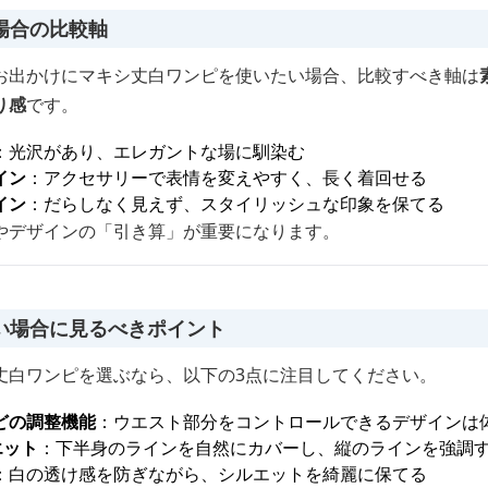
場合の比較軸
お出かけにマキシ丈白ワンピを使いたい場合、比較すべき軸は
り感
です。
：光沢があり、エレガントな場に馴染む
イン
：アクセサリーで表情を変えやすく、長く着回せる
イン
：だらしなく見えず、スタイリッシュな印象を保てる
やデザインの「引き算」が重要になります。
い場合に見るべきポイント
丈白ワンピを選ぶなら、以下の3点に注目してください。
どの調整機能
：ウエスト部分をコントロールできるデザインは
エット
：下半身のラインを自然にカバーし、縦のラインを強調
：白の透け感を防ぎながら、シルエットを綺麗に保てる