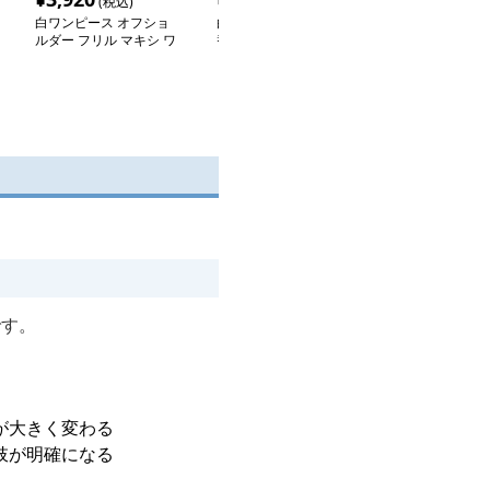
(税込)
(税込)
(税込
白ワンピース オフショ
白ワンピース レース切
白ワンピース 
ルダー フリル マキシ ワ
替えキャミマキシワンピ
付きノースリー
ンピース
ース
ワンピース
です。
が大きく変わる
肢が明確になる