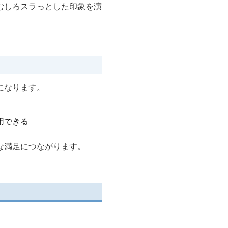
むしろスラっとした印象を演
になります。
用できる
な満足につながります。