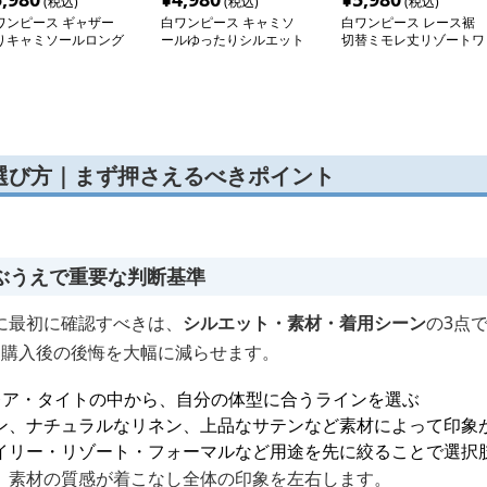
(税込)
(税込)
(税込)
ワンピース ギャザー
白ワンピース キャミソ
白ワンピース レース裾
りキャミソールロング
ールゆったりシルエット
切替ミモレ丈リゾートワ
ンピース
ロングワンピース
ンピース
選び方｜まず押さえるべきポイント
ぶうえで重要な判断基準
に最初に確認すべきは、
シルエット・素材・着用シーン
の3点
、購入後の後悔を大幅に減らせます。
レア・タイトの中から、自分の体型に合うラインを選ぶ
ン、ナチュラルなリネン、上品なサテンなど素材によって印象
イリー・リゾート・フォーマルなど用途を先に絞ることで選択
、素材の質感が着こなし全体の印象を左右します。