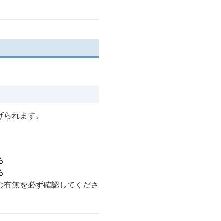
。
げられます。
る
る
の有無を必ず確認してくださ