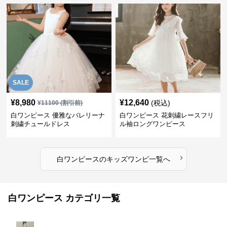
SALE
¥
8,980
¥
12,640
(税込)
¥
11100
(割引前)
白ワンピース 優雅なバレリーナ
白ワンピース 花刺繍レースフリ
刺繍チュールドレス
ル袖ロングワンピース
›
白ワンピース
の
キッズワンピ
一覧へ
白ワンピース カテゴリ一覧