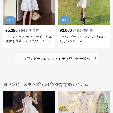
SALE
SALE
¥
5,380
¥
3,000
¥
5980
(割引前)
¥
4980
(割引前)
白ワンピース ティアードフリル
白ワンピース シンプル半袖ゆっ
襟付き長袖ミディ丈ワンピース
たりワンピース
›
白ワンピース
の
ミニ・ミディワンピ
一覧へ
白ワンピースキッズワンピのおすすめアイテム