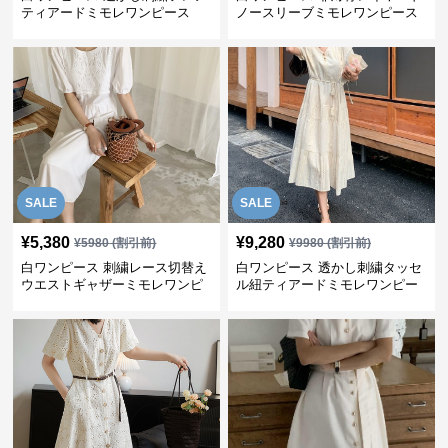
ティアードミモレワンピース
ノースリーブミモレワンピース
SALE
SALE
¥
5,380
¥
9,280
¥
5980
(割引前)
¥
9980
(割引前)
白ワンピース 刺繍レース切替え
白ワンピース 透かし刺繍タッセ
ウエストギャザーミモレワンピ
ル紐ティアードミモレワンピー
ース
ス