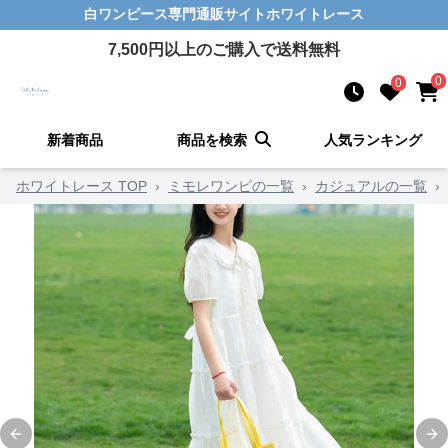
白ワンピース
専門通販サイト
ホワイトレース
7,500
円以上のご購入で送料無料
0
0
新着商品
商品を検索
人気ランキング
ホワイトレース TOP
›
ミモレワンピの一覧
›
カジュアルの一覧
›
Previous slide
Ne