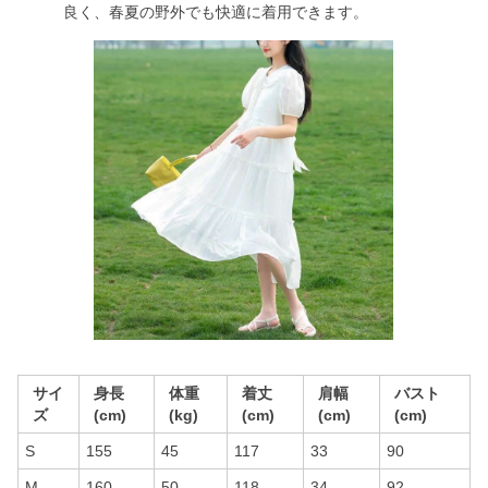
良く、春夏の野外でも快適に着用できます。
サイ
身長
体重
着丈
肩幅
バスト
ズ
(cm)
(kg)
(cm)
(cm)
(cm)
S
155
45
117
33
90
M
160
50
118
34
92