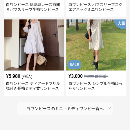
白ワンピース 総刺繍レース前開
白ワンピース パフスリーブスク
きパフスリーブ半袖ワンピース
エアネックミニワンピース
人気
SALE
¥
5,980
¥
3,000
(税込)
¥
4980
(割引前)
白ワンピース ティアードフリル
白ワンピース シンプル半袖ゆっ
襟付き長袖ミディ丈ワンピース
たりワンピース
›
白ワンピース
の
ミニ・ミディワンピ
一覧へ