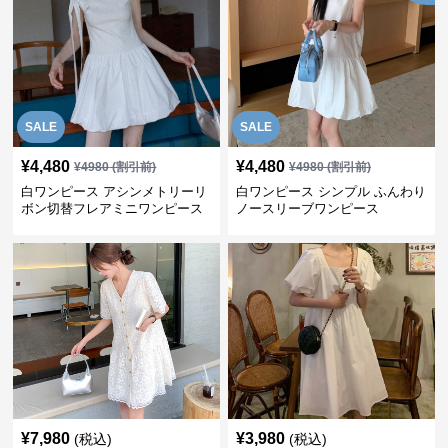
SALE
SALE
¥
4,480
¥
4,480
¥
4980
(割引前)
¥
4980
(割引前)
白ワンピース アシンメトリーリ
白ワンピース シンプル ふんわり
ボン切替フレアミニワンピース
ノースリーブワンピース
¥
7,980
¥
3,980
(税込)
(税込)