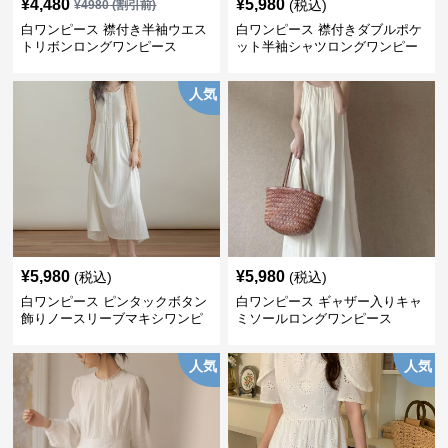
¥
4,480
¥
5,980
(税込)
¥
4980
(割引前)
白ワンピース 襟付き半袖ウエス
白ワンピース 襟付きダブルポケ
トリボンロングワンピース
ット半袖シャツロングワンピー
ス
人気
¥
5,980
¥
5,980
(税込)
(税込)
白ワンピース ピンタックボタン
白ワンピース ギャザー入りキャ
飾りノースリーブマキシワンピ
ミソールロングワンピース
ース
人気
人気