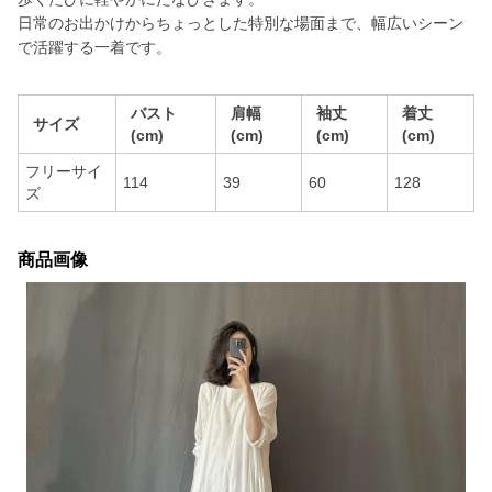
日常のお出かけからちょっとした特別な場面まで、幅広いシーン
で活躍する一着です。
バスト
肩幅
袖丈
着丈
サイズ
(cm)
(cm)
(cm)
(cm)
フリーサイ
114
39
60
128
ズ
商品画像