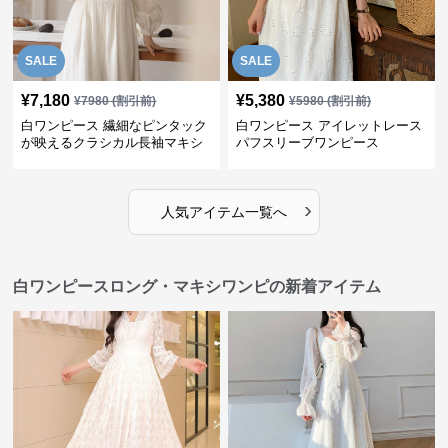
SALE
SALE
¥
7,180
¥
5,380
¥
7980
(割引前)
¥
5980
(割引前)
白ワンピース 繊細なピンタック
白ワンピース アイレットレース
が映えるクラシカル長袖マキシ
パフスリーブワンピース
ワンピース
›
人気アイテム一覧へ
白ワンピースロング・マキシワンピの新着アイテム