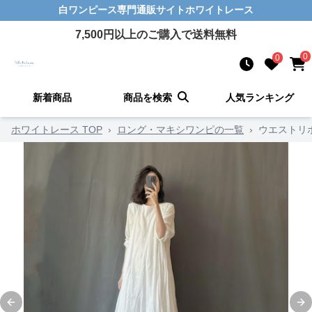
白ワンピース
専門通販サイト
ホワイトレース
7,500
円以上のご購入で送料無料
0
0
新着商品
商品を検索
人気ランキング
ホワイトレース TOP
›
ロング・マキシワンピの一覧
›
ウエストリ
Previous slide
Ne