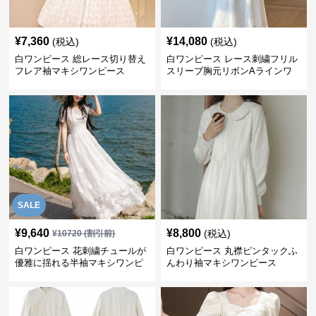
¥
7,360
¥
14,080
(税込)
(税込)
白ワンピース 総レース切り替え
白ワンピース レース刺繍フリル
フレア袖マキシワンピース
スリーブ胸元リボンAラインワ
ンピース
SALE
¥
9,640
¥
8,800
(税込)
¥
10720
(割引前)
白ワンピース 花刺繍チュールが
白ワンピース 丸襟ピンタックふ
優雅に揺れる半袖マキシワンピ
んわり袖マキシワンピース
ース