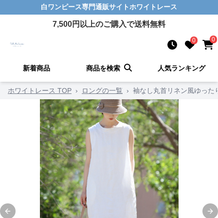
白ワンピース
専門通販サイト
ホワイトレース
7,500
円以上のご購入で送料無料
0
0
新着商品
商品を検索
人気ランキング
ホワイトレース TOP
›
ロングの一覧
›
袖なし丸首リネン風ゆった
Previous slide
Ne