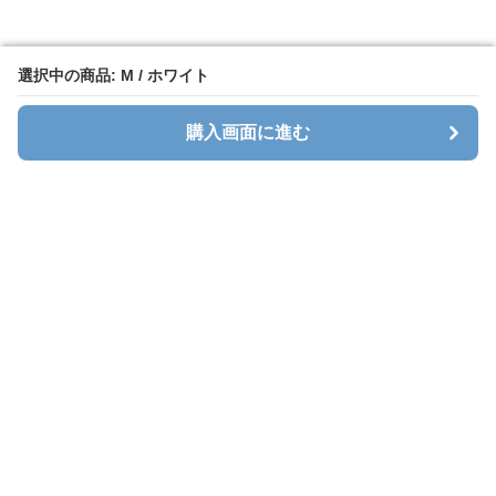
選択中の商品: M / ホワイト
選択中の商品: M / ホワイト
購入画面に進む
購入画面に進む
ホワイトレース
について
会社概要