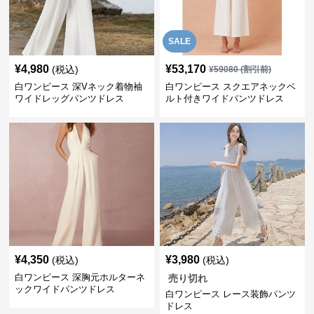
SALE
¥
4,980
¥
53,170
(税込)
¥
59080
(割引前)
白ワンピース 深Vネック着物袖
白ワンピース スクエアネックベ
ワイドレッグパンツドレス
ルト付きワイドパンツドレス
¥
4,350
¥
3,980
(税込)
(税込)
白ワンピース 深胸元ホルターネ
売り切れ
ックワイドパンツドレス
白ワンピース レース装飾パンツ
ドレス