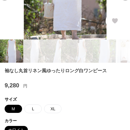
袖なし丸首リネン風ゆったりロング白ワンピース
9,280
円
サイズ
M
L
XL
カラー