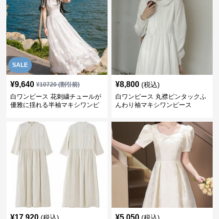
SALE
¥
9,640
¥
8,800
(税込)
¥
10720
(割引前)
白ワンピース 花刺繍チュールが
白ワンピース 丸襟ピンタックふ
優雅に揺れる半袖マキシワンピ
んわり袖マキシワンピース
ース
¥
17,920
¥
5,050
(税込)
(税込)