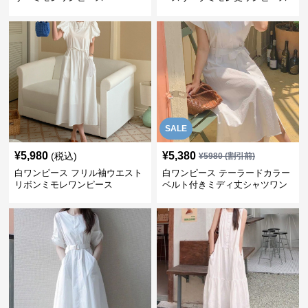
SALE
¥
5,980
¥
5,380
(税込)
¥
5980
(割引前)
白ワンピース フリル袖ウエスト
白ワンピース テーラードカラー
リボンミモレワンピース
ベルト付きミディ丈シャツワン
ピース