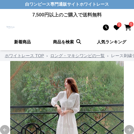
白ワンピース
専門通販サイト
ホワイトレース
7,500
円以上のご購入で送料無料
0
0
新着商品
商品を検索
人気ランキング
ホワイトレース TOP
›
ロング・マキシワンピの一覧
›
レース刺繍
Previous slide
Ne