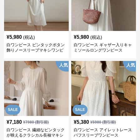
¥
5,980
¥
5,980
(税込)
(税込)
白ワンピース ピンタックボタン
白ワンピース ギャザー入りキャ
飾りノースリーブマキシワンピ
ミソールロングワンピース
ース
人気
人気
SALE
SALE
¥
7,180
¥
5,380
¥
7980
(割引前)
¥
5980
(割引前)
白ワンピース 繊細なピンタック
白ワンピース アイレットレース
が映えるクラシカル長袖マキシ
パフスリーブワンピース