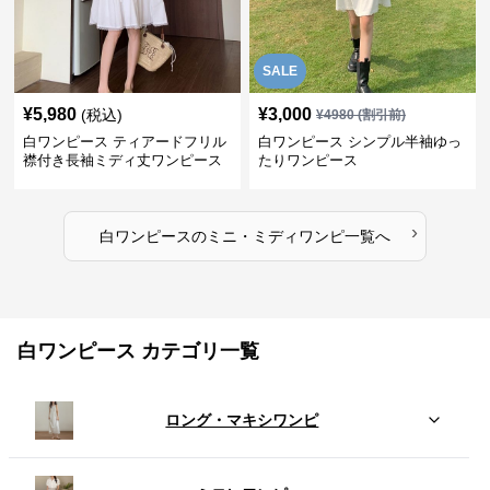
SALE
¥
5,980
¥
3,000
(税込)
¥
4980
(割引前)
白ワンピース ティアードフリル
白ワンピース シンプル半袖ゆっ
襟付き長袖ミディ丈ワンピース
たりワンピース
›
白ワンピース
の
ミニ・ミディワンピ
一覧へ
白ワンピース カテゴリ一覧
ロング・マキシワンピ