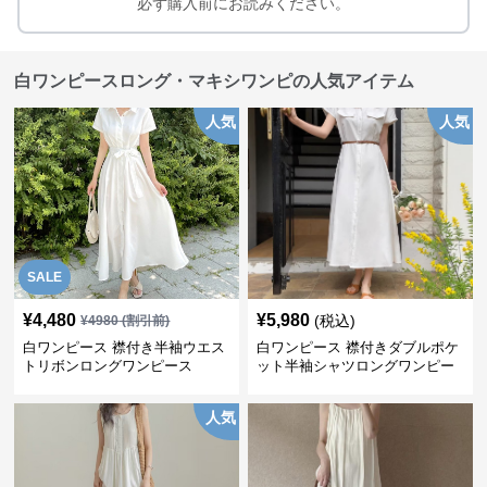
必ず購入前にお読みください。
白ワンピースロング・マキシワンピの人気アイテム
人気
人気
SALE
¥
4,480
¥
5,980
(税込)
¥
4980
(割引前)
白ワンピース 襟付き半袖ウエス
白ワンピース 襟付きダブルポケ
トリボンロングワンピース
ット半袖シャツロングワンピー
ス
人気