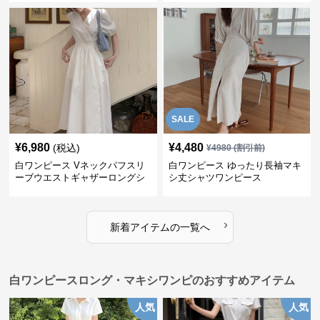
SALE
¥
6,980
¥
4,480
(税込)
¥
4980
(割引前)
白ワンピース Vネックパフスリ
白ワンピース ゆったり長袖マキ
ーブウエストギャザーロングシ
シ丈シャツワンピース
ャツワンピ
›
新着アイテムの一覧へ
白ワンピースロング・マキシワンピのおすすめアイテム
人気
人気