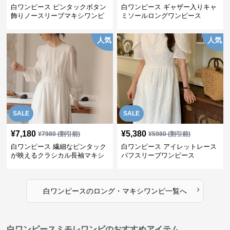
白ワンピース ピンタックボタン
白ワンピース ギャザー入りキャ
飾りノースリーブマキシワンピ
ミソールロングワンピース
ース
人気
人気
SALE
SALE
¥
7,180
¥
5,380
¥
7980
(割引前)
¥
5980
(割引前)
白ワンピース 繊細なピンタック
白ワンピース アイレットレース
が映えるクラシカル長袖マキシ
パフスリーブワンピース
ワンピース
›
白ワンピース
の
ロング・マキシワンピ
一覧へ
白ワンピースミモレワンピのおすすめアイテム