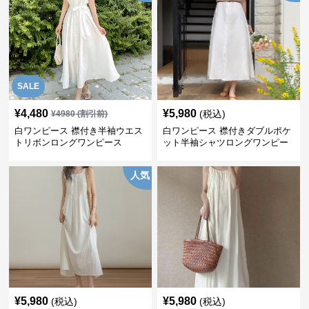
SALE
¥
4,480
¥
5,980
(税込)
¥
4980
(割引前)
白ワンピース 襟付き半袖ウエス
白ワンピース 襟付きダブルポケ
トリボンロングワンピース
ット半袖シャツロングワンピー
ス
人気
¥
5,980
¥
5,980
(税込)
(税込)