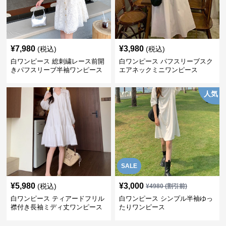
¥
7,980
¥
3,980
(税込)
(税込)
白ワンピース 総刺繍レース前開
白ワンピース パフスリーブスク
きパフスリーブ半袖ワンピース
エアネックミニワンピース
人気
SALE
¥
5,980
¥
3,000
(税込)
¥
4980
(割引前)
白ワンピース ティアードフリル
白ワンピース シンプル半袖ゆっ
襟付き長袖ミディ丈ワンピース
たりワンピース