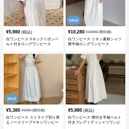
SALE
¥
5,980
¥
10,280
(税込)
¥
10980
(割引前)
白ワンピース Vネックリボンベ
白ワンピース リネン素材シャツ
ルト付きロングワンピース
襟半袖ロングワンピース
SALE
¥
5,380
¥
5,980
(税込)
¥
5980
(割引前)
白ワンピース ストライプ切り替
白ワンピース 襟付き半袖ベルト
えノースリーブマキシワンピー
付きフレアミディシャツワンピ
ス
ース