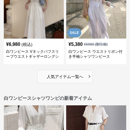
SALE
¥
6,980
¥
5,380
(税込)
¥
5980
(割引前)
白ワンピース Vネックパフスリ
白ワンピース ウエストリボン付
ーブウエストギャザーロングシ
き半袖シャツワンピース
ャツワンピ
›
人気アイテム一覧へ
白ワンピースシャツワンピの新着アイテム