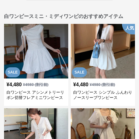
白ワンピースミニ・ミディワンピのおすすめアイテム
人気
SALE
SALE
¥
4,480
¥
4,480
¥
4980
(割引前)
¥
4980
(割引前)
白ワンピース アシンメトリーリ
白ワンピース シンプル ふんわり
ボン切替フレアミニワンピース
ノースリーブワンピース