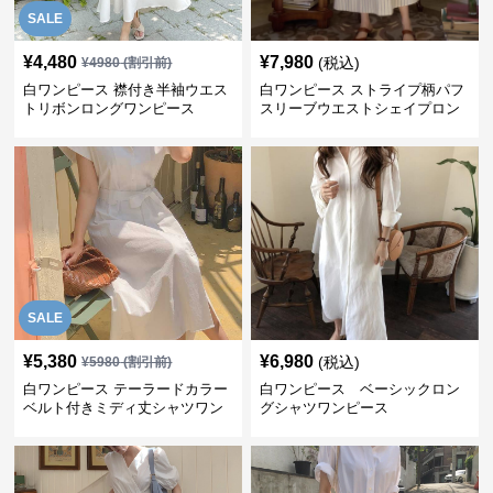
SALE
¥
4,480
¥
7,980
(税込)
¥
4980
(割引前)
白ワンピース 襟付き半袖ウエス
白ワンピース ストライプ柄パフ
トリボンロングワンピース
スリーブウエストシェイプロン
グワンピース
SALE
¥
5,380
¥
6,980
(税込)
¥
5980
(割引前)
白ワンピース テーラードカラー
白ワンピース ベーシックロン
ベルト付きミディ丈シャツワン
グシャツワンピース
ピース