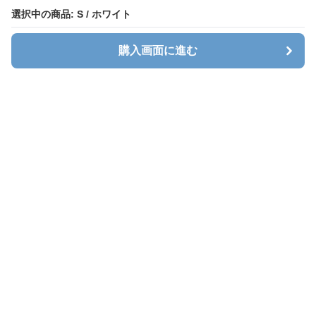
選択中の商品: S / ホワイト
選択中の商品: S / ホワイト
購入画面に進む
購入画面に進む
ホワイトレース
について
会社概要
利用規約