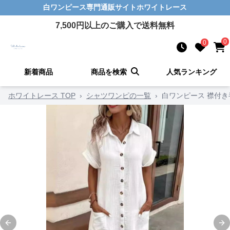
白ワンピース
専門通販サイト
ホワイトレース
7,500
円以上のご購入で送料無料
0
0
新着商品
商品を検索
人気ランキング
ホワイトレース TOP
›
シャツワンピの一覧
›
白ワンピース 襟付
Previous slide
Ne