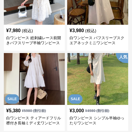
¥
7,980
¥
3,980
(税込)
(税込)
白ワンピース 総刺繍レース前開
白ワンピース パフスリーブスク
きパフスリーブ半袖ワンピース
エアネックミニワンピース
人気
SALE
SALE
¥
5,380
¥
3,000
¥
5980
(割引前)
¥
4980
(割引前)
白ワンピース ティアードフリル
白ワンピース シンプル半袖ゆっ
襟付き長袖ミディ丈ワンピース
たりワンピース