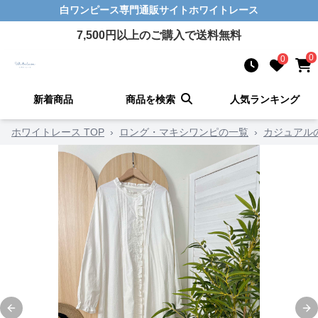
白ワンピース
専門通販サイト
ホワイトレース
7,500
円以上のご購入で送料無料
0
0
新着商品
商品を検索
人気ランキング
ホワイトレース TOP
›
ロング・マキシワンピの一覧
›
カジュアル
Previous slide
Ne