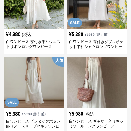
SALE
¥
4,980
¥
5,380
(税込)
¥
5980
(割引前)
白ワンピース 襟付き半袖ウエス
白ワンピース 襟付きダブルポケ
トリボンロングワンピース
ット半袖シャツロングワンピー
ス
人気
SALE
¥
5,380
¥
5,980
(税込)
¥
5980
(割引前)
白ワンピース ピンタックボタン
白ワンピース ギャザー入りキャ
飾りノースリーブマキシワンピ
ミソールロングワンピース