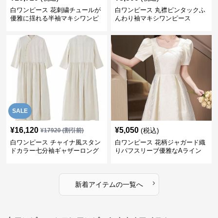
白ワンピース 花刺繍チュールが
白ワンピース 丸襟ピンタックふ
優雅に揺れる半袖マキシワンピ
んわり袖マキシワンピース
ース
SALE
¥
16,120
¥
5,050
(税込)
¥
17920
(割引前)
白ワンピース チャイナ風スタン
白ワンピース 花柄ジャガード織
ドカラー七分袖ギャザーロング
りパフスリーブ優雅なAライン
ワンピース
ワンピース
›
新着アイテムの一覧へ