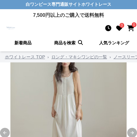
白ワンピース
専門通販サイト
ホワイトレース
7,500
円以上のご購入で送料無料
0
0
新着商品
商品を検索
人気ランキング
ホワイトレース TOP
›
ロング・マキシワンピの一覧
›
ノースリー
Previous slide
Ne