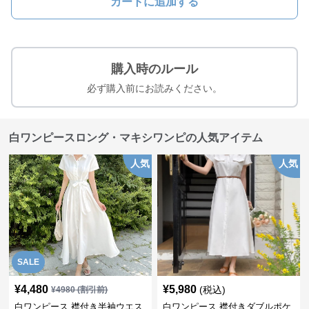
カートに追加する
購入時のルール
必ず購入前にお読みください。
白ワンピースロング・マキシワンピの人気アイテム
人気
人気
SALE
¥
4,480
¥
5,980
(税込)
¥
4980
(割引前)
白ワンピース 襟付き半袖ウエス
白ワンピース 襟付きダブルポケ