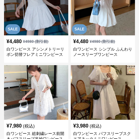
SALE
SALE
¥
4,480
¥
4,480
¥
4980
(割引前)
¥
4980
(割引前)
白ワンピース アシンメトリーリ
白ワンピース シンプル ふんわり
ボン切替フレアミニワンピース
ノースリーブワンピース
¥
7,980
¥
3,980
(税込)
(税込)
白ワンピース 総刺繍レース前開
白ワンピース パフスリーブスク
きパフスリーブ半袖ワンピース
エアネックミニワンピース