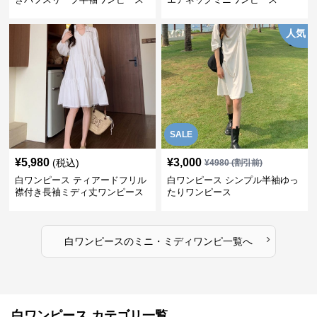
人気
SALE
¥
5,980
¥
3,000
(税込)
¥
4980
(割引前)
白ワンピース ティアードフリル
白ワンピース シンプル半袖ゆっ
襟付き長袖ミディ丈ワンピース
たりワンピース
›
白ワンピース
の
ミニ・ミディワンピ
一覧へ
白ワンピース カテゴリ一覧