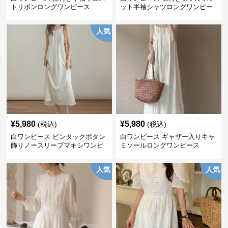
トリボンロングワンピース
ット半袖シャツロングワンピー
ス
人気
¥
5,980
¥
5,980
(税込)
(税込)
白ワンピース ピンタックボタン
白ワンピース ギャザー入りキャ
飾りノースリーブマキシワンピ
ミソールロングワンピース
ース
人気
人気