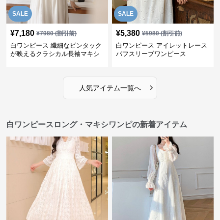
SALE
SALE
¥
7,180
¥
5,380
¥
7980
(割引前)
¥
5980
(割引前)
白ワンピース 繊細なピンタック
白ワンピース アイレットレース
が映えるクラシカル長袖マキシ
パフスリーブワンピース
ワンピース
›
人気アイテム一覧へ
白ワンピースロング・マキシワンピの新着アイテム