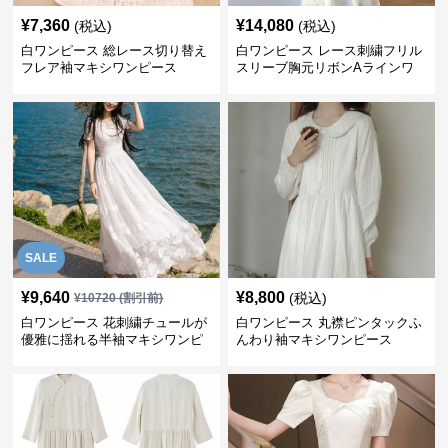
¥
7,360
¥
14,080
(税込)
(税込)
白ワンピース 総レース切り替え
白ワンピース レース刺繍フリル
フレア袖マキシワンピース
スリーブ胸元リボンAラインワ
ンピース
SALE
¥
9,640
¥
8,800
(税込)
¥
10720
(割引前)
白ワンピース 花刺繍チュールが
白ワンピース 丸襟ピンタックふ
優雅に揺れる半袖マキシワンピ
んわり袖マキシワンピース
ース