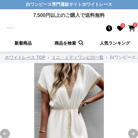
白ワンピース
専門通販サイト
ホワイトレース
7,500
円以上のご購入で送料無料
0
0
新着商品
商品を検索
人気ランキング
ホワイトレース TOP
›
ミニ・ミディワンピの一覧
›
白ワンピース
Previous slide
Ne