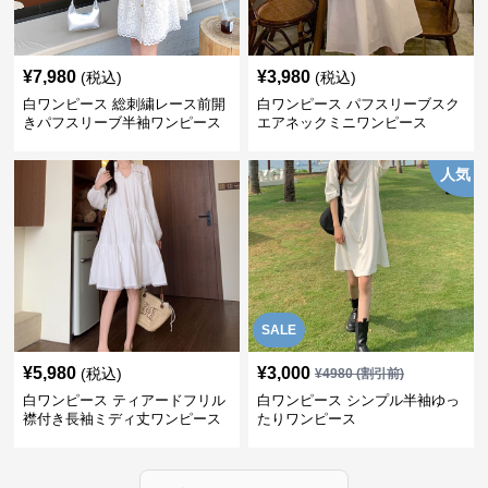
¥
7,980
¥
3,980
(税込)
(税込)
白ワンピース 総刺繍レース前開
白ワンピース パフスリーブスク
きパフスリーブ半袖ワンピース
エアネックミニワンピース
人気
SALE
¥
5,980
¥
3,000
(税込)
¥
4980
(割引前)
白ワンピース ティアードフリル
白ワンピース シンプル半袖ゆっ
襟付き長袖ミディ丈ワンピース
たりワンピース