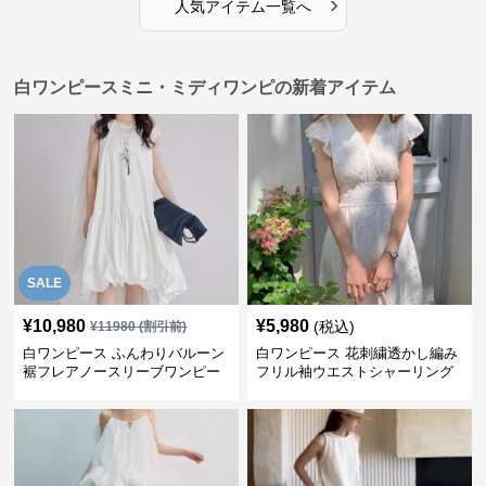
›
人気アイテム一覧へ
白ワンピースミニ・ミディワンピの新着アイテム
SALE
¥
10,980
¥
5,980
(税込)
¥
11980
(割引前)
白ワンピース ふんわりバルーン
白ワンピース 花刺繍透かし編み
裾フレアノースリーブワンピー
フリル袖ウエストシャーリング
ス
ワンピース