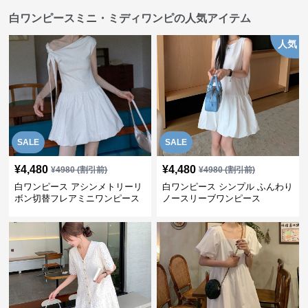
白ワンピースミニ・ミディワンピの人気アイテム
人気
SALE
SALE
¥
4,480
¥
4,480
¥
4980
(割引前)
¥
4980
(割引前)
白ワンピース アシンメトリーリ
白ワンピース シンプル ふんわり
ボン切替フレアミニワンピース
ノースリーブワンピース