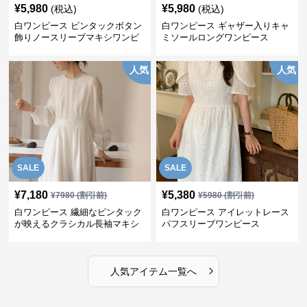
¥
5,980
¥
5,980
(税込)
(税込)
白ワンピース ピンタックボタン
白ワンピース ギャザー入りキャ
飾りノースリーブマキシワンピ
ミソールロングワンピース
ース
人気
人気
SALE
SALE
¥
7,180
¥
5,380
¥
7980
(割引前)
¥
5980
(割引前)
白ワンピース 繊細なピンタック
白ワンピース アイレットレース
が映えるクラシカル長袖マキシ
パフスリーブワンピース
ワンピース
›
人気アイテム一覧へ