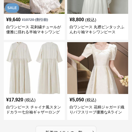
SALE
¥
9,640
¥
8,800
(税込)
¥
10720
(割引前)
白ワンピース 花刺繍チュールが
白ワンピース 丸襟ピンタックふ
優雅に揺れる半袖マキシワンピ
んわり袖マキシワンピース
ース
¥
17,920
¥
5,050
(税込)
(税込)
白ワンピース チャイナ風スタン
白ワンピース 花柄ジャガード織
ドカラー七分袖ギャザーロング
りパフスリーブ優雅なAライン
ワンピース
ワンピース
›