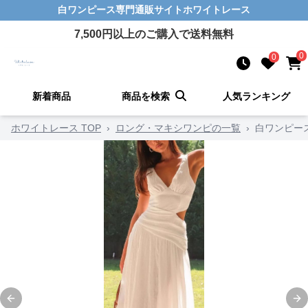
白ワンピース
専門通販サイト
ホワイトレース
7,500
円以上のご購入で送料無料
0
0
新着商品
商品を検索
人気ランキング
ホワイトレース TOP
›
ロング・マキシワンピの一覧
›
白ワンピー
Previous slide
Ne