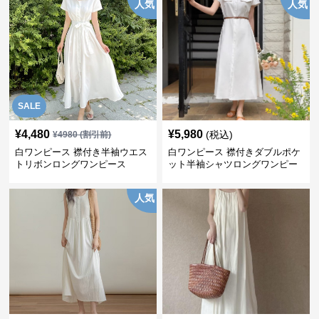
人気
人気
SALE
¥
4,480
¥
5,980
(税込)
¥
4980
(割引前)
白ワンピース 襟付き半袖ウエス
白ワンピース 襟付きダブルポケ
トリボンロングワンピース
ット半袖シャツロングワンピー
ス
人気