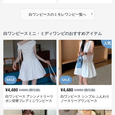
›
白ワンピース
の
ミモレワンピ
一覧へ
白ワンピースミニ・ミディワンピのおすすめアイテム
人気
SALE
SALE
¥
4,480
¥
4,480
¥
4980
(割引前)
¥
4980
(割引前)
白ワンピース アシンメトリーリ
白ワンピース シンプル ふんわり
ボン切替フレアミニワンピース
ノースリーブワンピース