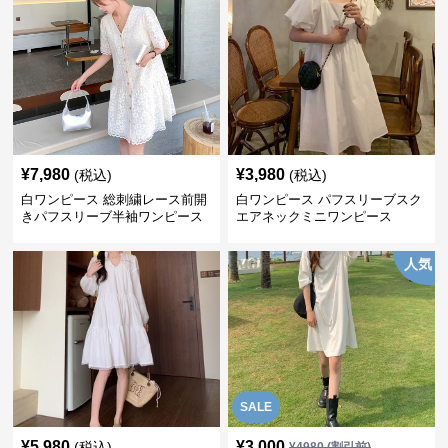
¥
7,980
¥
3,980
(税込)
(税込)
白ワンピース 総刺繍レース前開
白ワンピース パフスリーブスク
きパフスリーブ半袖ワンピース
エアネックミニワンピース
人気
SALE
¥
5,980
¥
3,000
(税込)
¥
4980
(割引前)