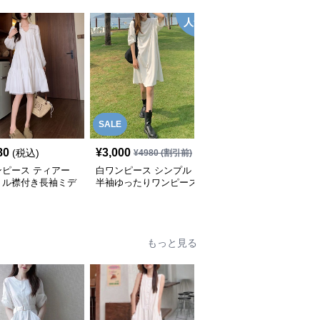
人気
SALE
80
¥
3,000
¥
5,980
(税込)
(税込)
¥
4980
(割引前)
ンピース ティアー
白ワンピース シンプル
白ワンピース 花刺繍透
リル襟付き長袖ミデ
半袖ゆったりワンピース
かし編みフリル袖ウエス
ワンピース
トシャーリングワンピー
ス
もっと見る