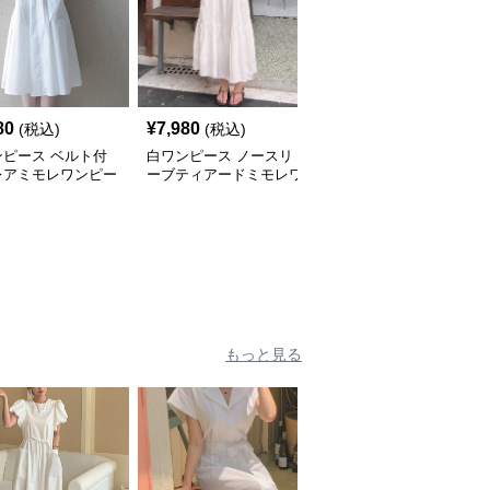
80
¥
7,980
¥
4,980
(税込)
(税込)
(税込)
ンピース ベルト付
白ワンピース ノースリ
白ワンピース シアーレ
レアミモレワンピー
ーブティアードミモレワ
ース切替オフショルダー
ンピース
ミモレワンピース
もっと見る
人