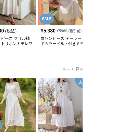
SALE
SALE
80
¥
5,380
¥
5,280
(税込)
¥
5980
(割引前)
¥
5980
(割引前)
ンピース フリル袖
白ワンピース テーラー
白ワンピース ノースリ
ストリボンミモレワ
ドカラーベルト付きミデ
ーブ タック入り マキシ
ース
ィ丈シャツワンピース
丈ワンピース
もっと見る
人気
人