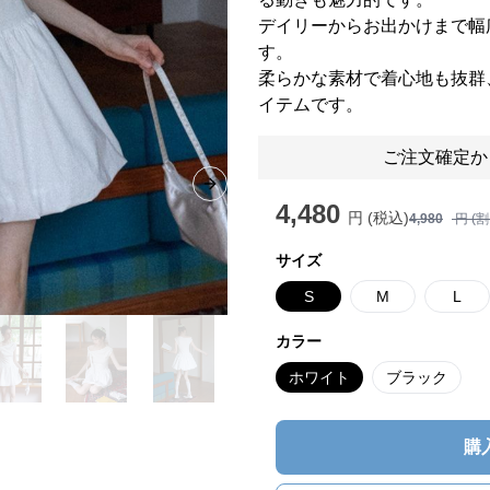
デイリーからお出かけまで幅
す。
柔らかな素材で着心地も抜群
イテムです。
ご注文確定か
Next slide
4,480
円 (税込)
4,980
円 (
サイズ
S
M
L
カラー
ホワイト
ブラック
購