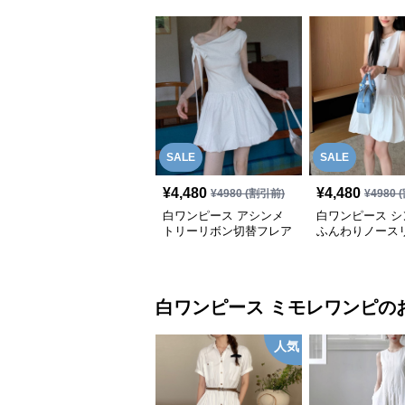
SALE
SALE
¥
4,480
¥
4,480
¥
4980
(割引前)
¥
4980
(
白ワンピース アシンメ
白ワンピース シ
トリーリボン切替フレア
ふんわりノース
ミニワンピース
ンピース
白ワンピース
ミモレワンピ
の
人気