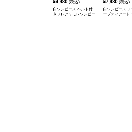
¥
4,980
¥
7,980
(税込)
(税込)
白ワンピース ベルト付
白ワンピース ノ
きフレアミモレワンピー
ーブティアード
ス
ンピース