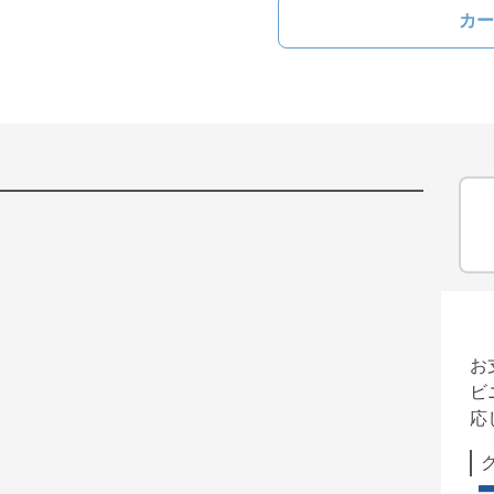
カー
お
ビ
応