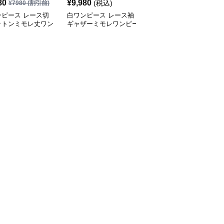
80
¥
9,980
¥
4,980
(税込)
(税込)
¥
7980
(割引前)
ンピース レース切
白ワンピース レース袖
白ワンピース リボンス
ットンミモレ丈ワン
ギャザーミモレワンピー
トラップキャミミモレワ
ス
ス
ンピース