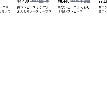
¥
4,480
¥
8,440
¥
7,1
¥
4980
(割引前)
¥
9980
(割引前)
ースリ
白ワンピース シンプル
白ワンピース ふんわり
白ワ
ミモレワ
ふんわりノースリーブワ
ミモレワンピース
替コ
ンピース
ピー