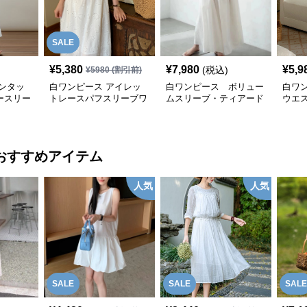
SALE
¥
5,380
¥
7,980
¥
5,9
(税込)
¥
5980
(割引前)
ンタッ
白ワンピース アイレッ
白ワンピース ボリュー
白ワ
ースリー
トレースパフスリーブワ
ムスリーブ・ティアード
ウエ
ース
ンピース
マキシワンピース
ンピ
おすすめアイテム
人気
人気
SALE
SALE
SALE