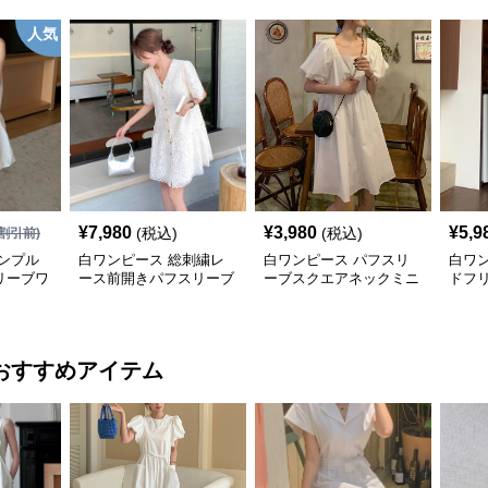
人気
¥
7,980
¥
3,980
¥
5,9
(税込)
(税込)
割引前)
ンプル
白ワンピース 総刺繍レ
白ワンピース パフスリ
白ワ
リーブワ
ース前開きパフスリーブ
ーブスクエアネックミニ
ドフ
半袖ワンピース
ワンピース
ィ丈
おすすめアイテム