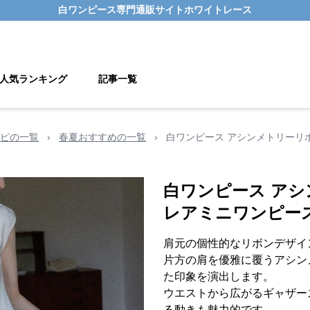
白ワンピース
専門通販サイト
ホワイトレース
人気ランキング
記事一覧
ピの一覧
›
春夏おすすめの一覧
›
白ワンピース アシンメトリーリ
白ワンピース ア
レアミニワンピー
肩元の個性的なリボンデザイ
片方の肩を優雅に覆うアシン
た印象を演出します。
ウエストから広がるギャザー
る動きも魅力的です。