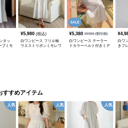
SALE
¥
5,980
¥
5,380
¥
4,9
(税込)
¥
5980
(割引前)
ンタッ
白ワンピース フリル袖
白ワンピース テーラー
白ワ
ーブミモ
ウエストリボンミモレワ
ドカラーベルト付きミデ
きフ
ンピース
ィ丈シャツワンピース
ス
おすすめアイテム
人気
人気
人気