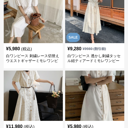
SALE
¥
5,980
¥
9,280
(税込)
¥
9980
(割引前)
白ワンピース 刺繍レース切替え
白ワンピース 透かし刺繍タッセ
ウエストギャザーミモレワンピ
ル紐ティアードミモレワンピー
ース
ス
¥
11,980
¥
5,980
(税込)
(税込)