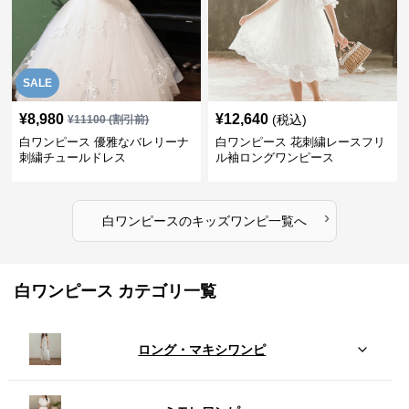
SALE
¥
8,980
¥
12,640
(税込)
¥
11100
(割引前)
白ワンピース 優雅なバレリーナ
白ワンピース 花刺繍レースフリ
刺繍チュールドレス
ル袖ロングワンピース
›
白ワンピース
の
キッズワンピ
一覧へ
白ワンピース カテゴリ一覧
ロング・マキシワンピ