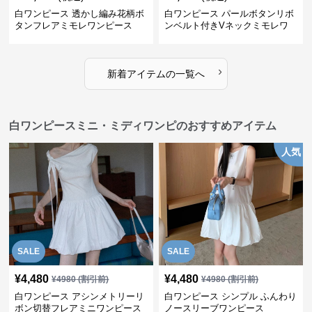
白ワンピース 透かし編み花柄ボ
白ワンピース パールボタンリボ
タンフレアミモレワンピース
ンベルト付きVネックミモレワ
ンピース
›
新着アイテムの一覧へ
白ワンピースミニ・ミディワンピのおすすめアイテム
人気
SALE
SALE
¥
4,480
¥
4,480
¥
4980
(割引前)
¥
4980
(割引前)
白ワンピース アシンメトリーリ
白ワンピース シンプル ふんわり
ボン切替フレアミニワンピース
ノースリーブワンピース