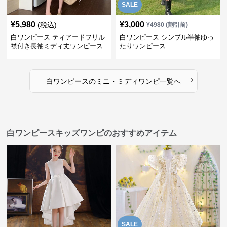
SALE
¥
5,980
¥
3,000
(税込)
¥
4980
(割引前)
白ワンピース ティアードフリル
白ワンピース シンプル半袖ゆっ
襟付き長袖ミディ丈ワンピース
たりワンピース
›
白ワンピース
の
ミニ・ミディワンピ
一覧へ
白ワンピースキッズワンピのおすすめアイテム
SALE