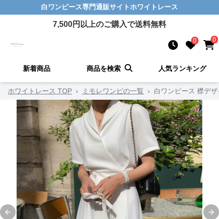
白ワンピース
専門通販サイト
ホワイトレース
7,500
円以上のご購入で送料無料
0
0
新着商品
商品を検索
人気ランキング
ホワイトレース TOP
›
ミモレワンピの一覧
›
白ワンピース 襟デ
Previous slide
Ne