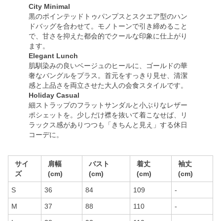
City Minimal
黒のポインテッドトゥパンプスとスクエア型のハン
ドバッグを合わせて。モノトーンで引き締めること
で、甘さを抑えた都会的でクールな印象に仕上がり
ます。
Elegant Lunch
肌馴染みの良いベージュのヒールに、ゴールドの華
奢なバングルをプラス。首元をすっきり見せ、清潔
感と上品さを両立させた大人の会食スタイルです。
Holiday Casual
細ストラップのフラットサンダルと小ぶりなレザー
ポシェットを。少しだけ襟を抜いて着こなせば、リ
ラックス感がありつつも「きちんと見え」する休日
コーデに。
サイ
肩幅
バスト
着丈
袖丈
ズ
(cm)
(cm)
(cm)
(cm)
S
36
84
109
-
M
37
88
110
-