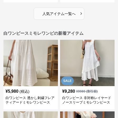
›
人気アイテム一覧へ
白ワンピースミモレワンピの新着アイテム
SALE
¥
5,980
¥
9,280
(税込)
¥
9980
(割引前)
白ワンピース 透かし刺繍フレア
白ワンピース 非対称レイヤード
ティアードミモレワンピース
ノースリーブミモレワンピース