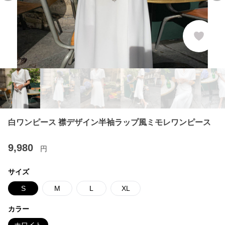
白ワンピース 襟デザイン半袖ラップ風ミモレワンピース
9,980
円
サイズ
S
M
L
XL
カラー