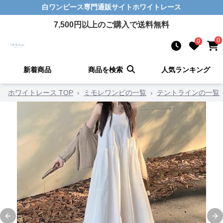
白ワンピース
専門通販サイト
ホワイトレース
7,500
円以上のご購入で送料無料
0
0
新着商品
商品を検索
人気ランキング
ホワイトレース TOP
›
ミモレワンピの一覧
›
テントラインの一覧
Previous slide
Ne