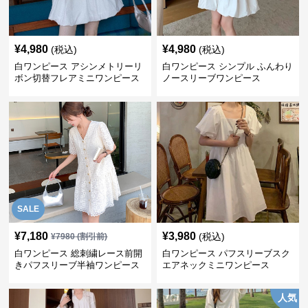
¥
4,980
¥
4,980
(税込)
(税込)
白ワンピース アシンメトリーリ
白ワンピース シンプル ふんわり
ボン切替フレアミニワンピース
ノースリーブワンピース
SALE
¥
7,180
¥
3,980
(税込)
¥
7980
(割引前)
白ワンピース 総刺繍レース前開
白ワンピース パフスリーブスク
きパフスリーブ半袖ワンピース
エアネックミニワンピース
人気