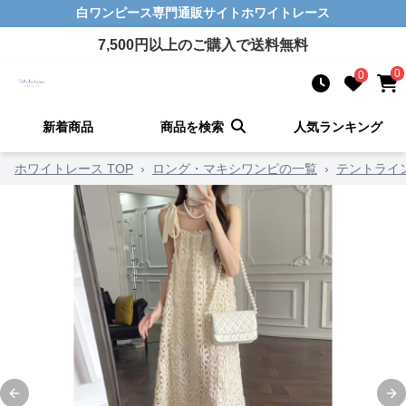
白ワンピース
専門通販サイト
ホワイトレース
7,500
円以上のご購入で送料無料
0
0
新着商品
商品を検索
人気ランキング
ホワイトレース TOP
›
ロング・マキシワンピの一覧
›
テントライ
Previous slide
Ne