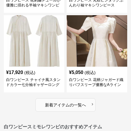
白ワンピース 花刺繍チュールが
白ワンピース 丸襟ピンタックふ
優雅に揺れる半袖マキシワンピ
んわり袖マキシワンピース
ース
¥
17,920
¥
5,050
(税込)
(税込)
白ワンピース チャイナ風スタン
白ワンピース 花柄ジャガード織
ドカラー七分袖ギャザーロング
りパフスリーブ優雅なAライン
ワンピース
ワンピース
›
新着アイテムの一覧へ
白ワンピースミモレワンピのおすすめアイテム