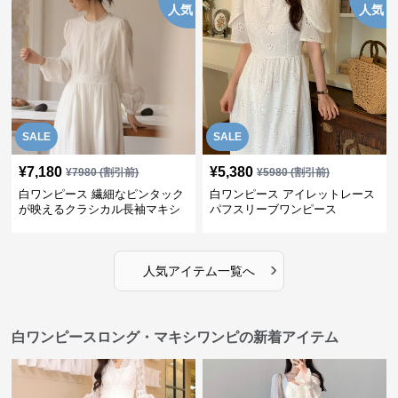
人気
人気
SALE
SALE
¥
7,180
¥
5,380
¥
7980
(割引前)
¥
5980
(割引前)
白ワンピース 繊細なピンタック
白ワンピース アイレットレース
が映えるクラシカル長袖マキシ
パフスリーブワンピース
ワンピース
›
人気アイテム一覧へ
白ワンピースロング・マキシワンピの新着アイテム