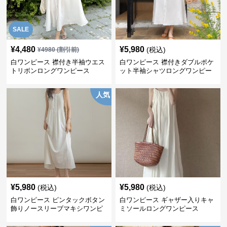
SALE
¥
4,480
¥
5,980
(税込)
¥
4980
(割引前)
白ワンピース 襟付き半袖ウエス
白ワンピース 襟付きダブルポケ
トリボンロングワンピース
ット半袖シャツロングワンピー
ス
人気
¥
5,980
¥
5,980
(税込)
(税込)
白ワンピース ピンタックボタン
白ワンピース ギャザー入りキャ
飾りノースリーブマキシワンピ
ミソールロングワンピース
ース