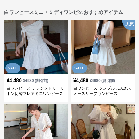
白ワンピースミニ・ミディワンピのおすすめアイテム
人気
SALE
SALE
¥
4,480
¥
4,480
¥
4980
(割引前)
¥
4980
(割引前)
白ワンピース アシンメトリーリ
白ワンピース シンプル ふんわり
ボン切替フレアミニワンピース
ノースリーブワンピース