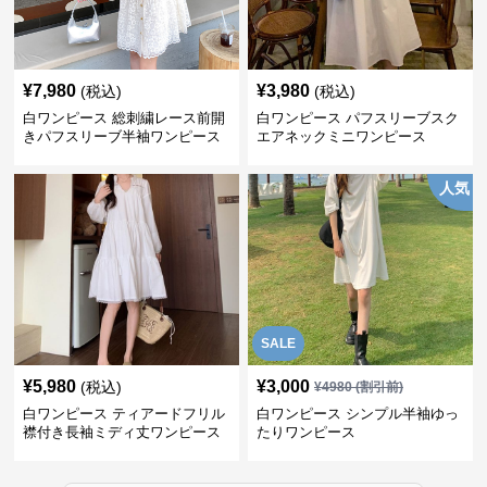
¥
7,980
¥
3,980
(税込)
(税込)
白ワンピース 総刺繍レース前開
白ワンピース パフスリーブスク
きパフスリーブ半袖ワンピース
エアネックミニワンピース
人気
SALE
¥
5,980
¥
3,000
(税込)
¥
4980
(割引前)
白ワンピース ティアードフリル
白ワンピース シンプル半袖ゆっ
襟付き長袖ミディ丈ワンピース
たりワンピース