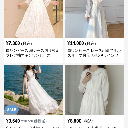
¥
7,360
¥
14,080
(税込)
(税込)
白ワンピース 総レース切り替え
白ワンピース レース刺繍フリル
フレア袖マキシワンピース
スリーブ胸元リボンAラインワ
ンピース
SALE
¥
9,640
¥
8,800
(税込)
¥
10720
(割引前)