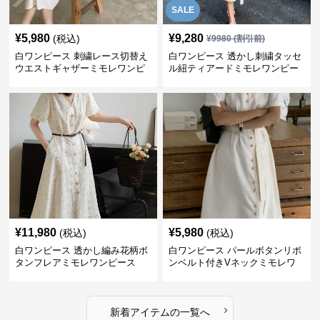
SALE
¥
5,980
¥
9,280
(税込)
¥
9980
(割引前)
白ワンピース 刺繍レース切替え
白ワンピース 透かし刺繍タッセ
ウエストギャザーミモレワンピ
ル紐ティアードミモレワンピー
ース
ス
¥
11,980
¥
5,980
(税込)
(税込)
白ワンピース 透かし編み花柄ボ
白ワンピース パールボタンリボ
タンフレアミモレワンピース
ンベルト付きVネックミモレワ
ンピース
›
新着アイテムの一覧へ