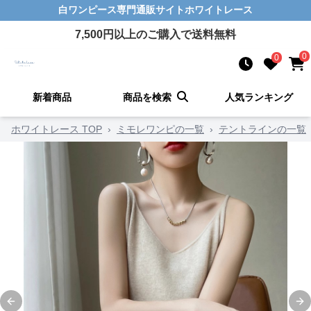
白ワンピース
専門通販サイト
ホワイトレース
7,500
円以上のご購入で送料無料
0
0
新着商品
商品を検索
人気ランキング
ホワイトレース TOP
›
ミモレワンピの一覧
›
テントラインの一覧
Previous slide
Ne