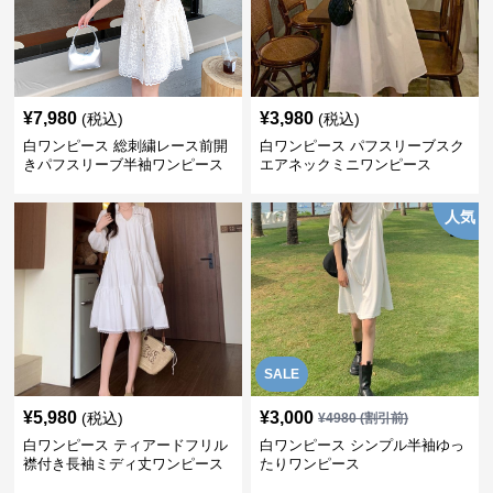
¥
7,980
¥
3,980
(税込)
(税込)
白ワンピース 総刺繍レース前開
白ワンピース パフスリーブスク
きパフスリーブ半袖ワンピース
エアネックミニワンピース
人気
SALE
¥
5,980
¥
3,000
(税込)
¥
4980
(割引前)
白ワンピース ティアードフリル
白ワンピース シンプル半袖ゆっ
襟付き長袖ミディ丈ワンピース
たりワンピース