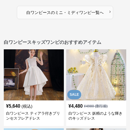
›
白ワンピース
の
ミニ・ミディワンピ
一覧へ
白ワンピースキッズワンピのおすすめアイテム
SALE
¥
5,640
¥
4,480
(税込)
¥
4980
(割引前)
白ワンピース ティアラ付きプリ
白ワンピース 妖精のような輝き
ンセスフレアドレス
のキッズドレス