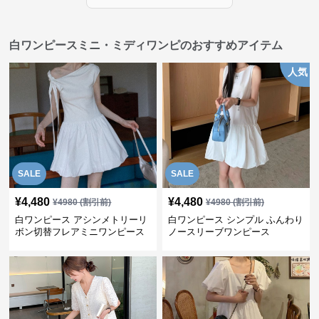
白ワンピースミニ・ミディワンピのおすすめアイテム
人気
SALE
SALE
¥
4,480
¥
4,480
¥
4980
(割引前)
¥
4980
(割引前)
白ワンピース アシンメトリーリ
白ワンピース シンプル ふんわり
ボン切替フレアミニワンピース
ノースリーブワンピース