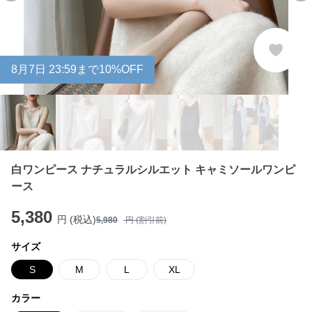
8
月
7
日 23:59まで10%OFF
白ワンピース ナチュラルシルエット キャミソールワンピ
ース
5,380
円 (税込)
5,980
円 (割引前)
サイズ
S
M
L
XL
カラー