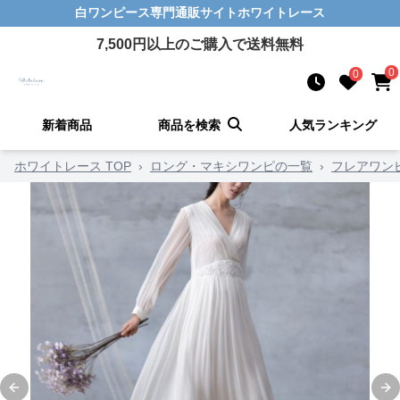
白ワンピース
専門通販サイト
ホワイトレース
7,500
円以上のご購入で送料無料
0
0
新着商品
商品を検索
人気ランキング
ホワイトレース TOP
›
ロング・マキシワンピの一覧
›
フレアワン
Previous slide
Ne