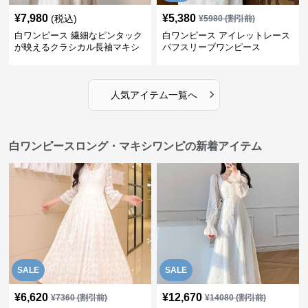
¥
7,980
¥
5,380
(税込)
¥
5980
(割引前)
白ワンピース 繊細なピンタック
白ワンピース アイレットレース
が映えるクラシカル長袖マキシ
パフスリーブワンピース
ワンピース
›
人気アイテム一覧へ
白ワンピースロング・マキシワンピの新着アイテム
SALE
SALE
¥
6,620
¥
12,670
¥
7360
(割引前)
¥
14080
(割引前)