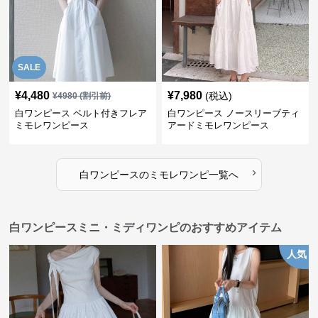
SALE
¥
4,480
¥
7,980
(税込)
¥
4980
(割引前)
白ワンピース ベルト付きフレア
白ワンピース ノースリーブティ
ミモレワンピース
アードミモレワンピース
›
白ワンピース
の
ミモレワンピ
一覧へ
白ワンピースミニ・ミディワンピのおすすめアイテム
人気