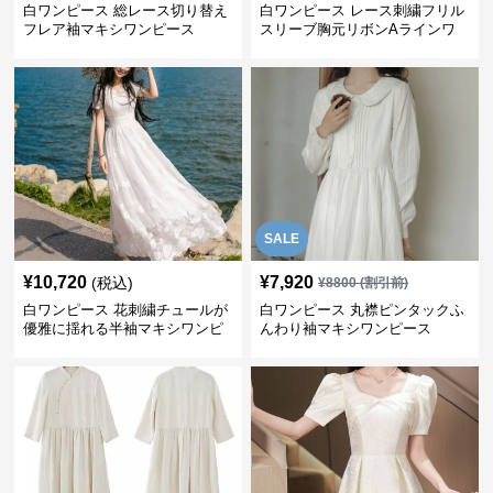
白ワンピース 総レース切り替え
白ワンピース レース刺繍フリル
フレア袖マキシワンピース
スリーブ胸元リボンAラインワ
ンピース
SALE
¥
10,720
¥
7,920
(税込)
¥
8800
(割引前)
白ワンピース 花刺繍チュールが
白ワンピース 丸襟ピンタックふ
優雅に揺れる半袖マキシワンピ
んわり袖マキシワンピース
ース