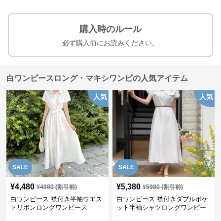
購入時のルール
必ず購入前にお読みください。
白ワンピースロング・マキシワンピの人気アイテム
人気
人気
SALE
SALE
¥
4,480
¥
5,380
¥
4980
(割引前)
¥
5980
(割引前)
白ワンピース 襟付き半袖ウエス
白ワンピース 襟付きダブルポケ
トリボンロングワンピース
ット半袖シャツロングワンピー
ス