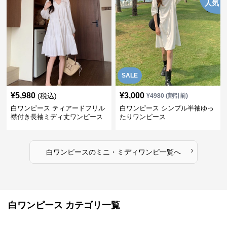
人気
SALE
¥
5,980
¥
3,000
(税込)
¥
4980
(割引前)
白ワンピース ティアードフリル
白ワンピース シンプル半袖ゆっ
襟付き長袖ミディ丈ワンピース
たりワンピース
›
白ワンピース
の
ミニ・ミディワンピ
一覧へ
白ワンピース カテゴリ一覧