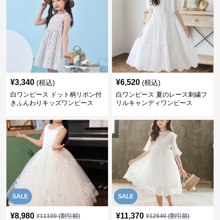
¥
3,340
¥
6,520
(税込)
(税込)
白ワンピース ドット柄リボン付
白ワンピース 夏のレース刺繍フ
きふんわりキッズワンピース
リルキャンディワンピース
SALE
SALE
¥
8,980
¥
11,370
¥
11100
(割引前)
¥
12640
(割引前)