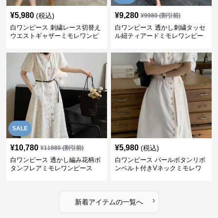
¥
5,980
¥
9,280
(税込)
¥
9980
(割引前)
白ワンピース 刺繍レース切替え
白ワンピース 透かし刺繍タッセ
ウエストギャザーミモレワンピ
ル紐ティアードミモレワンピー
ース
ス
SALE
¥
10,780
¥
5,980
(税込)
¥
11980
(割引前)
白ワンピース 透かし編み花柄ボ
白ワンピース パールボタンリボ
タンフレアミモレワンピース
ンベルト付きVネックミモレワ
ンピース
›
新着アイテムの一覧へ