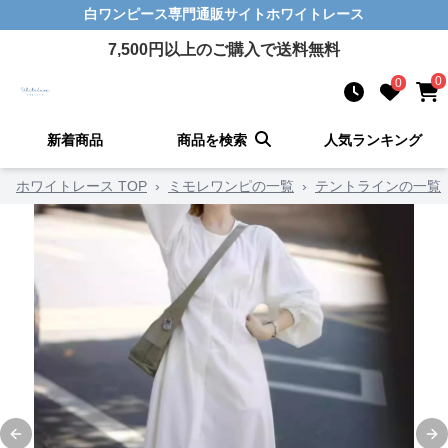
白ワンピース
専門通販サイト
ホワイトレース
7,500
円以上のご購入で送料無料
0
0
新着商品
商品を検索
人気ランキング
ホワイトレース TOP
›
ミモレワンピの一覧
›
テントラインの一覧
Previous slide
Ne