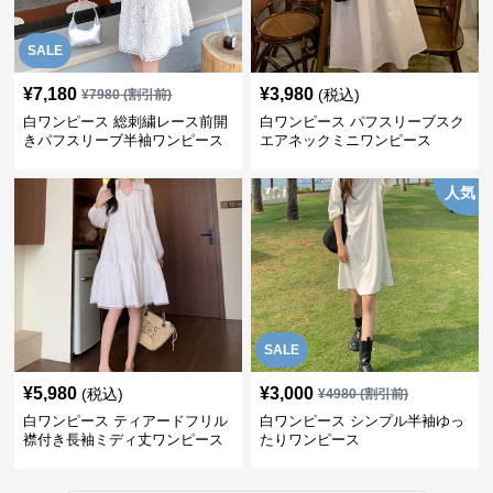
SALE
¥
7,180
¥
3,980
(税込)
¥
7980
(割引前)
白ワンピース 総刺繍レース前開
白ワンピース パフスリーブスク
きパフスリーブ半袖ワンピース
エアネックミニワンピース
人気
SALE
¥
5,980
¥
3,000
(税込)
¥
4980
(割引前)
白ワンピース ティアードフリル
白ワンピース シンプル半袖ゆっ
襟付き長袖ミディ丈ワンピース
たりワンピース