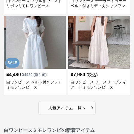
白ワンピース フリル袖ウエスト
白ワンピース テーラードカラー
リボンミモレワンピース
ベルト付きミディ丈シャツワン
ピース
SALE
¥
4,480
¥
7,980
(税込)
¥
4980
(割引前)
白ワンピース ベルト付きフレア
白ワンピース ノースリーブティ
ミモレワンピース
アードミモレワンピース
›
人気アイテム一覧へ
白ワンピースミモレワンピの新着アイテム