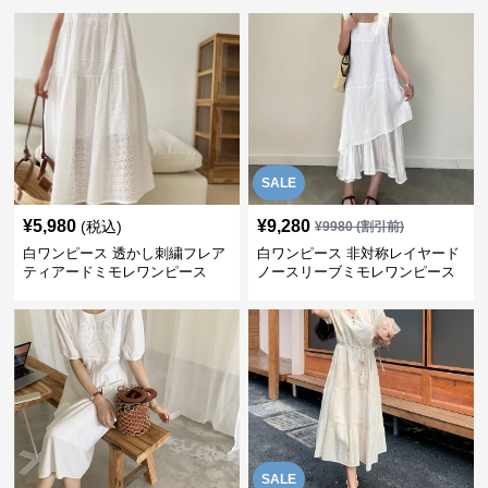
SALE
¥
5,980
¥
9,280
(税込)
¥
9980
(割引前)
白ワンピース 透かし刺繍フレア
白ワンピース 非対称レイヤード
ティアードミモレワンピース
ノースリーブミモレワンピース
SALE