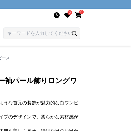
0
0
ピース
アー袖パール飾りロングワ
ような首元の装飾が魅力的な白ワンピ
イプのデザインで、柔らかな素材感が
体型を美しく見せ、特別な日のお出か