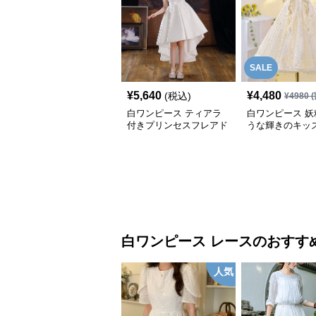
SALE
¥
5,640
¥
4,480
(税込)
¥
4980
(
白ワンピース ティアラ
白ワンピース 妖
付きプリンセスフレアド
うな輝きのキッ
レス
白ワンピース
レース
のおすす
人気