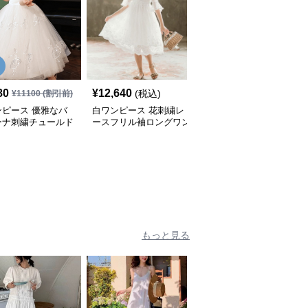
SALE
80
¥
12,640
¥
3,110
(税込)
¥
11100
(割引前)
¥
3460
(割引前)
ンピース 優雅なバ
白ワンピース 花刺繍レ
白ワンピース 背中開き
ーナ刺繍チュールド
ースフリル袖ロングワン
デザインノースリーブロ
ピース
ングキッズワンピース
もっと見る