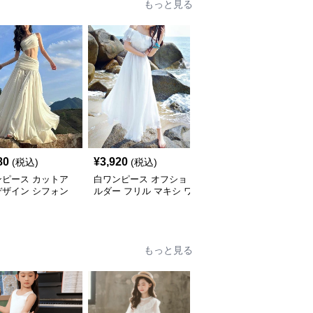
もっと見る
80
¥
3,920
¥
5,560
(税込)
(税込)
(税込)
ンピース カットア
白ワンピース オフショ
白ワンピース ティアー
デザイン シフォン
ルダー フリル マキシ ワ
ドフリル ロマンティッ
シワンピース
ンピース
クワンピース
もっと見る