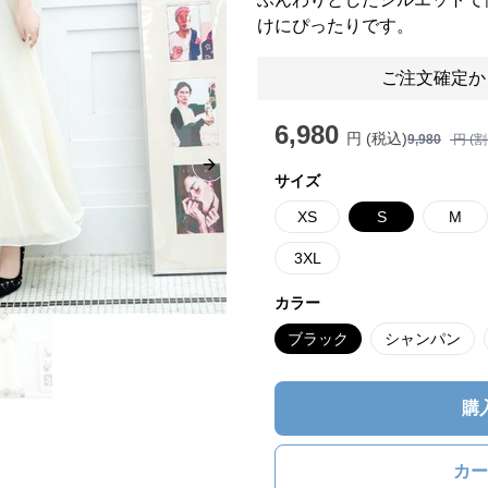
けにぴったりです。
ご注文確定か
6,980
円 (税込)
9,980
円 (
Next slide
サイズ
XS
S
M
3XL
カラー
ブラック
シャンパン
購
カー