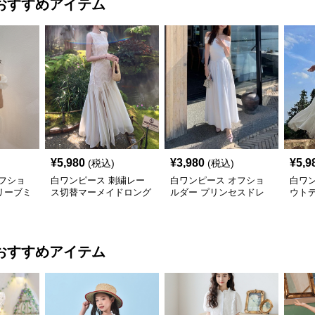
おすすめアイテム
¥
5,980
¥
3,980
¥
5,9
(税込)
(税込)
フショ
白ワンピース 刺繍レー
白ワンピース オフショ
白ワ
リーブミ
ス切替マーメイドロング
ルダー プリンセスドレ
ウト
ワンピース
ス
マキ
おすすめアイテム