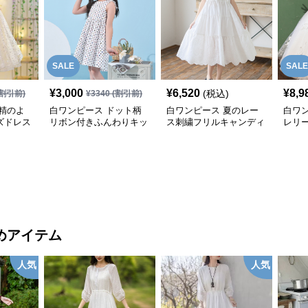
SALE
SALE
¥
3,000
¥
6,520
¥
8,9
(税込)
割引前)
¥
3340
(割引前)
精のよ
白ワンピース ドット柄
白ワンピース 夏のレー
白ワ
ズドレス
リボン付きふんわりキッ
ス刺繍フリルキャンディ
レリ
ズワンピース
ワンピース
レス
めアイテム
人気
人気