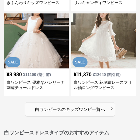
きふんわりキッズワンピース
リルキャンディワンピース
SALE
SALE
¥
8,980
¥
11,370
¥
11100
(割引前)
¥
12640
(割引前)
白ワンピース 優雅なバレリーナ
白ワンピース 花刺繍レースフリ
刺繍チュールドレス
ル袖ロングワンピース
›
白ワンピース
の
キッズワンピ
一覧へ
白ワンピースドレスタイプのおすすめアイテム