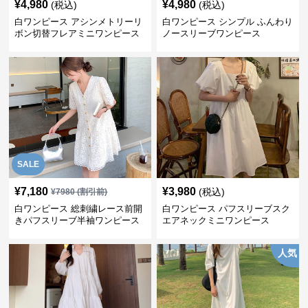
¥
4,980
¥
4,980
(税込)
(税込)
白ワンピース アシンメトリーリ
白ワンピース シンプル ふんわり
ボン切替フレアミニワンピース
ノースリーブワンピース
SALE
¥
7,180
¥
3,980
(税込)
¥
7980
(割引前)
白ワンピース 総刺繍レース前開
白ワンピース パフスリーブスク
きパフスリーブ半袖ワンピース
エアネックミニワンピース
人気