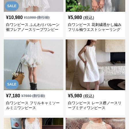
SALE
¥
10,980
¥
5,980
(税込)
¥
11980
(割引前)
白ワンピース ふんわりバルーン
白ワンピース 花刺繍透かし編み
裾フレアノースリーブワンピー
フリル袖ウエストシャーリング
ス
ワンピース
SALE
¥
7,180
¥
5,980
(税込)
¥
7980
(割引前)
白ワンピース フリルキャミソー
白ワンピース レース襟ノースリ
ルミニワンピース
ーブミディワンピース