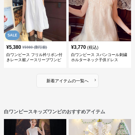
SALE
¥
5,380
¥
3,770
(税込)
¥
5980
(割引前)
白ワンピース フリル衿リボン付
白ワンピース スパンコール刺繍
きレース裾ノースリーブワンピ
ホルターネック子供ドレス
ース
›
新着アイテムの一覧へ
白ワンピースキッズワンピのおすすめアイテム