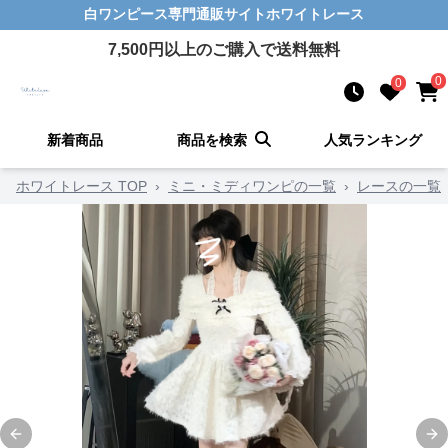
白ワンピース
専門通販サイト
ホワイトレース
7,500
円以上のご購入で送料無料
0
0
新着商品
商品を検索
人気ランキング
ホワイトレース TOP
›
ミニ・ミディワンピの一覧
›
レースの一覧
Previous slide
Ne