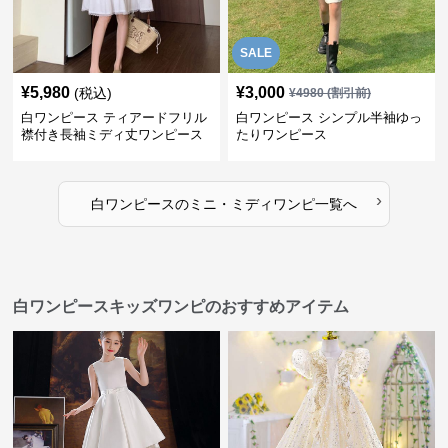
SALE
¥
5,980
¥
3,000
(税込)
¥
4980
(割引前)
白ワンピース ティアードフリル
白ワンピース シンプル半袖ゆっ
襟付き長袖ミディ丈ワンピース
たりワンピース
›
白ワンピース
の
ミニ・ミディワンピ
一覧へ
白ワンピースキッズワンピのおすすめアイテム