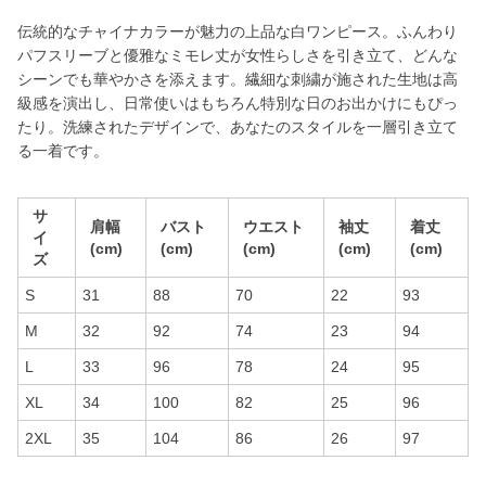
伝統的なチャイナカラーが魅力の上品な白ワンピース。ふんわり
パフスリーブと優雅なミモレ丈が女性らしさを引き立て、どんな
シーンでも華やかさを添えます。繊細な刺繍が施された生地は高
級感を演出し、日常使いはもちろん特別な日のお出かけにもぴっ
たり。洗練されたデザインで、あなたのスタイルを一層引き立て
る一着です。
サ
肩幅
バスト
ウエスト
袖丈
着丈
イ
(cm)
(cm)
(cm)
(cm)
(cm)
ズ
S
31
88
70
22
93
M
32
92
74
23
94
L
33
96
78
24
95
XL
34
100
82
25
96
2XL
35
104
86
26
97