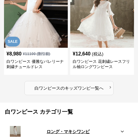
SALE
¥
8,980
¥
12,640
(税込)
¥
11100
(割引前)
白ワンピース 優雅なバレリーナ
白ワンピース 花刺繍レースフリ
刺繍チュールドレス
ル袖ロングワンピース
›
白ワンピース
の
キッズワンピ
一覧へ
白ワンピース カテゴリ一覧
ロング・マキシワンピ