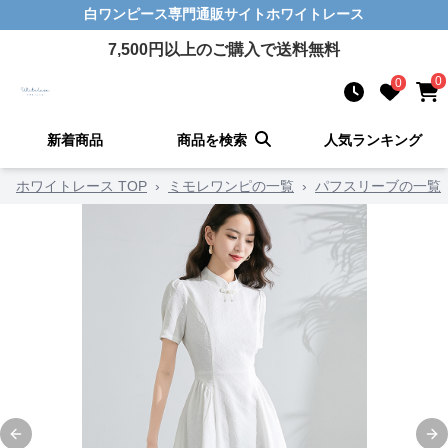
白ワンピース
専門通販サイト
ホワイトレース
7,500
円以上のご購入で送料無料
0
0
新着商品
商品を検索
人気ランキング
ホワイトレース TOP
›
ミモレワンピの一覧
›
パフスリーブの一覧
Previous slide
Ne