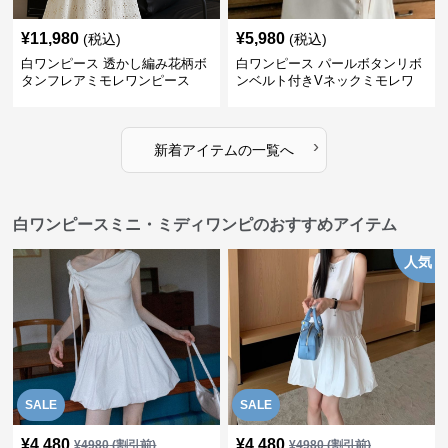
¥
11,980
¥
5,980
(税込)
(税込)
白ワンピース 透かし編み花柄ボ
白ワンピース パールボタンリボ
タンフレアミモレワンピース
ンベルト付きVネックミモレワ
ンピース
›
新着アイテムの一覧へ
白ワンピースミニ・ミディワンピのおすすめアイテム
人気
SALE
SALE
¥
4,480
¥
4,480
¥
4980
(割引前)
¥
4980
(割引前)