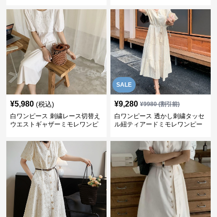
SALE
¥
5,980
¥
9,280
(税込)
¥
9980
(割引前)
白ワンピース 刺繍レース切替え
白ワンピース 透かし刺繍タッセ
ウエストギャザーミモレワンピ
ル紐ティアードミモレワンピー
ース
ス