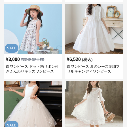
SALE
¥
3,000
¥
6,520
(税込)
¥
3340
(割引前)
白ワンピース ドット柄リボン付
白ワンピース 夏のレース刺繍フ
きふんわりキッズワンピース
リルキャンディワンピース
SALE