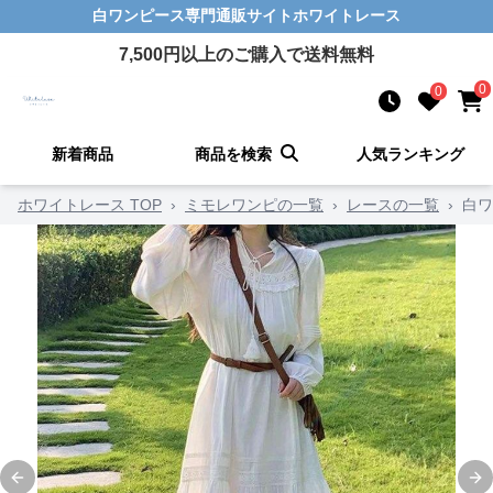
白ワンピース
専門通販サイト
ホワイトレース
7,500
円以上のご購入で送料無料
0
0
新着商品
商品を検索
人気ランキング
ホワイトレース TOP
›
ミモレワンピの一覧
›
レースの一覧
›
白ワ
Previous slide
Ne