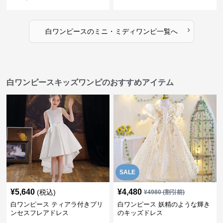
›
白ワンピース
の
ミニ・ミディワンピ
一覧へ
白ワンピースキッズワンピのおすすめアイテム
SALE
¥
5,640
¥
4,480
(税込)
¥
4980
(割引前)
白ワンピース ティアラ付きプリ
白ワンピース 妖精のような輝き
ンセスフレアドレス
のキッズドレス