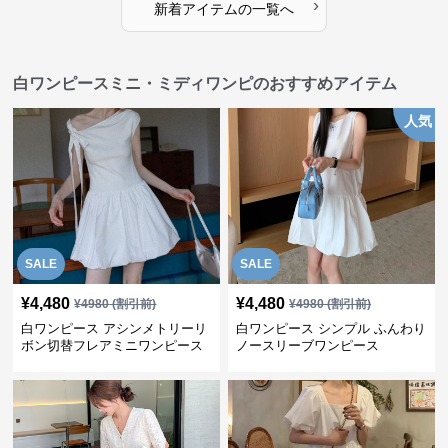
›
新着アイテムの一覧へ
白ワンピースミニ・ミディワンピのおすすめアイテム
人気
SALE
SALE
¥
4,480
¥
4,480
¥
4980
(割引前)
¥
4980
(割引前)
白ワンピース アシンメトリーリ
白ワンピース シンプル ふんわり
ボン切替フレアミニワンピース
ノースリーブワンピース