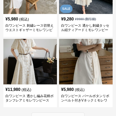
SALE
¥
5,980
¥
9,280
(税込)
¥
9980
(割引前)
白ワンピース 刺繍レース切替え
白ワンピース 透かし刺繍タッセ
ウエストギャザーミモレワンピ
ル紐ティアードミモレワンピー
ース
ス
¥
11,980
¥
5,980
(税込)
(税込)
白ワンピース 透かし編み花柄ボ
白ワンピース パールボタンリボ
タンフレアミモレワンピース
ンベルト付きVネックミモレワ
ンピース