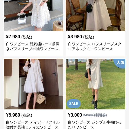
¥
7,980
¥
3,980
(税込)
(税込)
白ワンピース 総刺繍レース前開
白ワンピース パフスリーブスク
きパフスリーブ半袖ワンピース
エアネックミニワンピース
人気
SALE
¥
5,980
¥
3,000
(税込)
¥
4980
(割引前)
白ワンピース ティアードフリル
白ワンピース シンプル半袖ゆっ
襟付き長袖ミディ丈ワンピース
たりワンピース