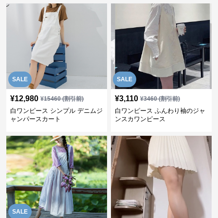
SALE
SALE
¥
12,980
¥
3,110
¥
15460
(割引前)
¥
3460
(割引前)
白ワンピース シンプル デニムジ
白ワンピース ふんわり袖のジャ
ャンパースカート
ンスカワンピース
SALE