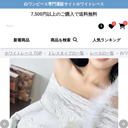
白ワンピース
専門通販サイト
ホワイトレース
7,500
円以上のご購入で送料無料
0
0
新着商品
商品を検索
人気ランキング
ホワイトレース TOP
›
ドレスタイプの一覧
›
レースの一覧
›
白ワ
Previous slide
Ne