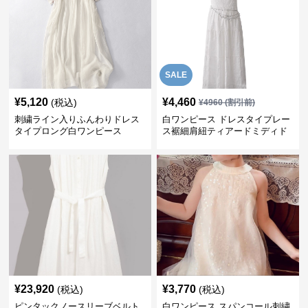
SALE
¥
5,120
¥
4,460
(税込)
¥
4960
(割引前)
刺繍ライン入りふんわりドレス
白ワンピース ドレスタイプレー
タイプロング白ワンピース
ス裾細肩紐ティアードミディド
レス
¥
23,920
¥
3,770
(税込)
(税込)
ピンタックノースリーブベルト
白ワンピース スパンコール刺繍