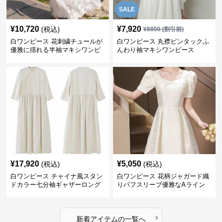
SALE
¥
10,720
¥
7,920
(税込)
¥
8800
(割引前)
白ワンピース 花刺繍チュールが
白ワンピース 丸襟ピンタックふ
優雅に揺れる半袖マキシワンピ
んわり袖マキシワンピース
ース
¥
17,920
¥
5,050
(税込)
(税込)
白ワンピース チャイナ風スタン
白ワンピース 花柄ジャガード織
ドカラー七分袖ギャザーロング
りパフスリーブ優雅なAライン
ワンピース
ワンピース
›
新着アイテムの一覧へ