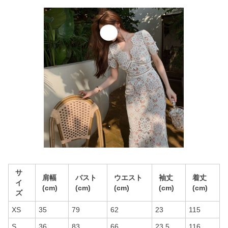
サ
肩幅
バスト
ウエスト
袖丈
着丈
イ
(cm)
(cm)
(cm)
(cm)
(cm)
ズ
XS
35
79
62
23
115
S
36
83
66
23.5
116