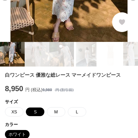
白ワンピース 優雅な総レース マーメイドワンピース
8,950
円 (税込)
9,980
円 (割引前)
サイズ
XS
S
M
L
カラー
ホワイト