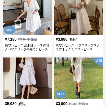
SALE
¥
7,180
¥
3,980
(税込)
¥
7980
(割引前)
白ワンピース 総刺繍レース前開
白ワンピース パフスリーブスク
きパフスリーブ半袖ワンピース
エアネックミニワンピース
人気
SALE
¥
5,980
¥
3,000
(税込)
¥
4980
(割引前)