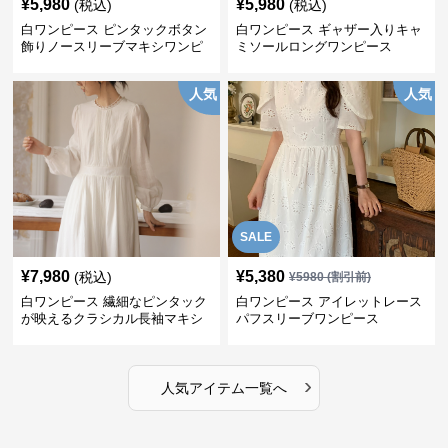
¥
5,980
¥
5,980
(税込)
(税込)
白ワンピース ピンタックボタン
白ワンピース ギャザー入りキャ
飾りノースリーブマキシワンピ
ミソールロングワンピース
ース
人気
人気
SALE
¥
7,980
¥
5,380
(税込)
¥
5980
(割引前)
白ワンピース 繊細なピンタック
白ワンピース アイレットレース
が映えるクラシカル長袖マキシ
パフスリーブワンピース
ワンピース
›
人気アイテム一覧へ