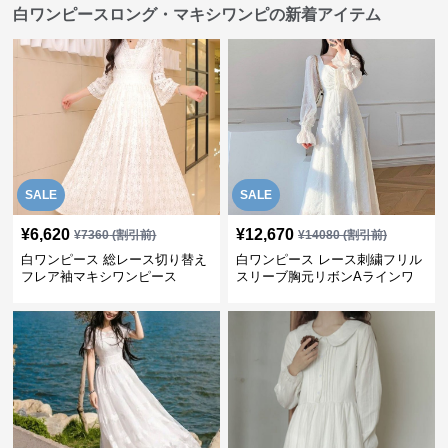
白ワンピースロング・マキシワンピの新着アイテム
SALE
SALE
¥
6,620
¥
12,670
¥
7360
(割引前)
¥
14080
(割引前)
白ワンピース 総レース切り替え
白ワンピース レース刺繍フリル
フレア袖マキシワンピース
スリーブ胸元リボンAラインワ
ンピース