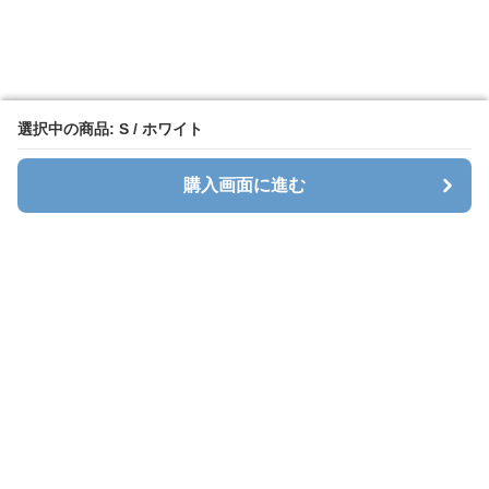
選択中の商品: S / ホワイト
選択中の商品: S / ホワイト
購入画面に進む
購入画面に進む
ホワイトレース
について