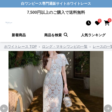
白ワンピース
専門通販サイト
ホワイトレース
7,500
円以上のご購入で送料無料
0
0
新着商品
商品を検索
人気ランキング
ホワイトレース TOP
›
ロング・マキシワンピの一覧
›
レースの一
Previous slide
Ne