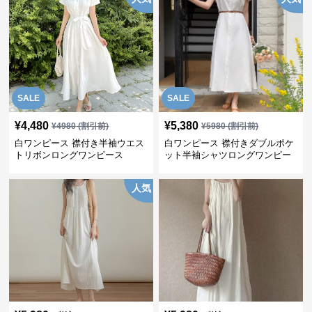
SALE
SALE
¥
4,480
¥
5,380
¥
4980
(割引前)
¥
5980
(割引前)
白ワンピース 襟付き半袖ウエス
白ワンピース 襟付きダブルポケ
トリボンロングワンピース
ット半袖シャツロングワンピー
ス
人気